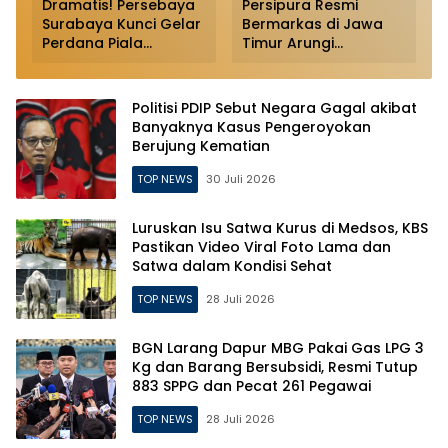
Dramatis! Persebaya
Persipura Resmi
Surabaya Kunci Gelar
Bermarkas di Jawa
Perdana Piala
Timur Arungi
Presiden 2026 Usai
Championship
Bungkam Persib via
2026/2027
Adu Penalti
Politisi PDIP Sebut Negara Gagal akibat
Banyaknya Kasus Pengeroyokan
Berujung Kematian
TOP NEWS
30 Juli 2026
Luruskan Isu Satwa Kurus di Medsos, KBS
Pastikan Video Viral Foto Lama dan
Satwa dalam Kondisi Sehat
TOP NEWS
28 Juli 2026
BGN Larang Dapur MBG Pakai Gas LPG 3
Kg dan Barang Bersubsidi, Resmi Tutup
883 SPPG dan Pecat 261 Pegawai
TOP NEWS
28 Juli 2026