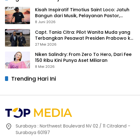
Kisah Inspiratif Timotius Saint Loco: Jatuh
Bangun dari Musik, Pelayanan Pastor,
hingga Gurita Bisnis Sambal Babon
8 Juni 2026
Capt. Tania Citra: Pilot Wanita Muda yang
Terbangkan Pesawat Presiden Prabowo ke
Prancis
27 Mei 2026
Niken Salindry: From Zero To Hero, Dari Fee
150 Ribu Kini Punya Aset Miliaran
8 Mei 2026
Trending Hari Ini
Surabaya : Northwest Boulevard NV 02 / 11 Citraland -
Surabaya 60197