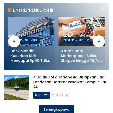
ENTREPRENEURSHIP
ENTREPRENEURSHIP
ENTREPRENEURSHIP
Bank Mandiri
Aturan Baru
Kucurkan KUR
Marketplace! Seller
Mencapai Rp40 Triliun
Shopee hingga TikTok
Lebih ke Sektor
Shop Kini Wajib
Produksi
Daftarkan Karyawan
ke BPJS
4 Jalan Tol di Indonesia Disiapkan Jadi
Landasan Darurat Pesawat Tempur TNI
AU
TOP NEWS
25 Juli 2026
Selengkapnya