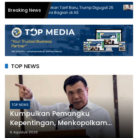
Luncurkan Tarif Baru, Trump Digugat 25
Kumpulkan P
Breaking News
Negara Bagian di AS
Menkopolka
Aman dan Te
TOP NEWS
TOP NEWS
Kumpulkan Pemangku
Kepentingan, Menkopolkam
Tegaskan Indonesia Aman dan
6 Agustus 2026