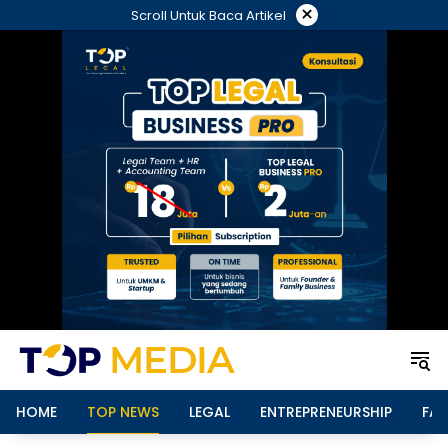
Langsung
×
Scroll Untuk Baca Artikel
ke
konten
HOME
TOP NEWS
LEGAL
ENTREPRENEURSHIP
FAM