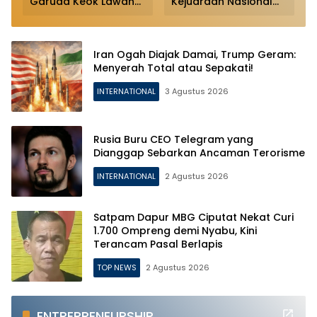
a
Garuda Keok Lawan
Kejuaraan Nasional
Vietnam
Wushu 2026
Iran Ogah Diajak Damai, Trump Geram:
Menyerah Total atau Sepakati!
INTERNATIONAL
3 Agustus 2026
Rusia Buru CEO Telegram yang
Dianggap Sebarkan Ancaman Terorisme
INTERNATIONAL
2 Agustus 2026
Satpam Dapur MBG Ciputat Nekat Curi
1.700 Ompreng demi Nyabu, Kini
Terancam Pasal Berlapis
TOP NEWS
2 Agustus 2026
ENTREPRENEURSHIP