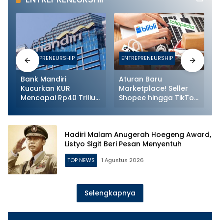
ENTREPRENEURSHIP
ENTREPRENEURSHIP
Bank Mandiri
Aturan Baru
Kucurkan KUR
Marketplace! Seller
Mencapai Rp40 Triliun
Shopee hingga TikTok
Lebih ke Sektor
Shop Kini Wajib
Produksi
Daftarkan Karyawan
ke BPJS
Hadiri Malam Anugerah Hoegeng Award,
Listyo Sigit Beri Pesan Menyentuh
TOP NEWS
1 Agustus 2026
Selengkapnya