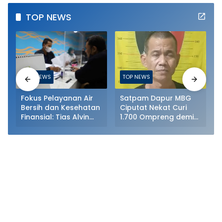
TOP NEWS
TOP NEWS
TOP NEWS
Fokus Pelayanan Air
Satpam Dapur MBG
Bersih dan Kesehatan
Ciputat Nekat Curi
Finansial: Tias Alvin
1.700 Ompreng demi
Papatria Resmi
Nyabu, Kini Terancam
Nahkodai Perumda Air
Pasal Berlapis
Minum Surabaya