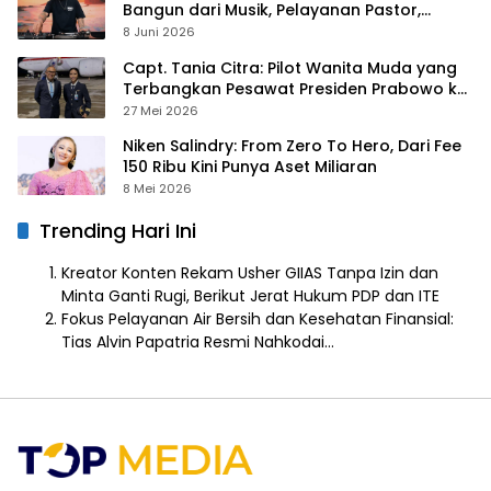
Bangun dari Musik, Pelayanan Pastor,
hingga Gurita Bisnis Sambal Babon
8 Juni 2026
Capt. Tania Citra: Pilot Wanita Muda yang
Terbangkan Pesawat Presiden Prabowo ke
Prancis
27 Mei 2026
Niken Salindry: From Zero To Hero, Dari Fee
150 Ribu Kini Punya Aset Miliaran
8 Mei 2026
Trending Hari Ini
Kreator Konten Rekam Usher GIIAS Tanpa Izin dan
Minta Ganti Rugi, Berikut Jerat Hukum PDP dan ITE
Fokus Pelayanan Air Bersih dan Kesehatan Finansial:
Tias Alvin Papatria Resmi Nahkodai…