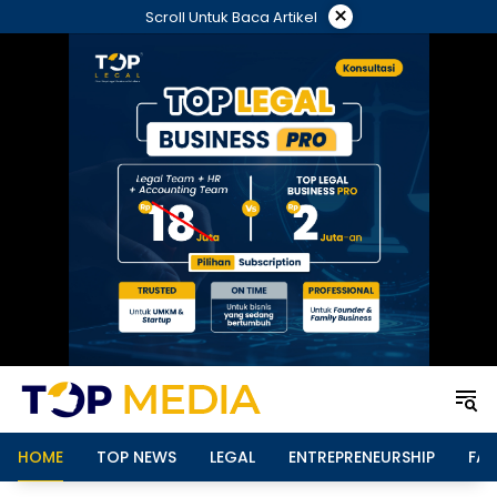
Langsung
×
Scroll Untuk Baca Artikel
ke
konten
HOME
TOP NEWS
LEGAL
ENTREPRENEURSHIP
FAM