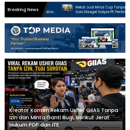
dan
Nekat Jual Miras Cup Tanpa Izin, Outlet di
Breaking News
vin Papatria
Solo Disegel Satpol PP, Pentingnya Izin
ir Minum
SKPL & SIUP-MB untuk Bisnis
LEGAL
Kreator Konten Rekam Usher GIIAS Tanpa
Izin dan Minta Ganti Rugi, Berikut Jerat
Hukum PDP dan ITE