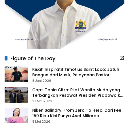
Figure of The Day
Kisah Inspiratif Timotius Saint Loco: Jatuh
Bangun dari Musik, Pelayanan Pastor,
hingga Gurita Bisnis Sambal Babon
8 Juni 2026
Capt. Tania Citra: Pilot Wanita Muda yang
Terbangkan Pesawat Presiden Prabowo ke
Prancis
27 Mei 2026
Niken Salindry: From Zero To Hero, Dari Fee
150 Ribu Kini Punya Aset Miliaran
8 Mei 2026