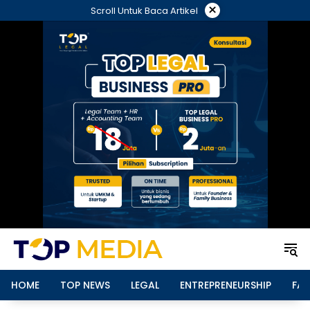
Langsung
×
Scroll Untuk Baca Artikel
ke
konten
HOME
TOP NEWS
LEGAL
ENTREPRENEURSHIP
FAM