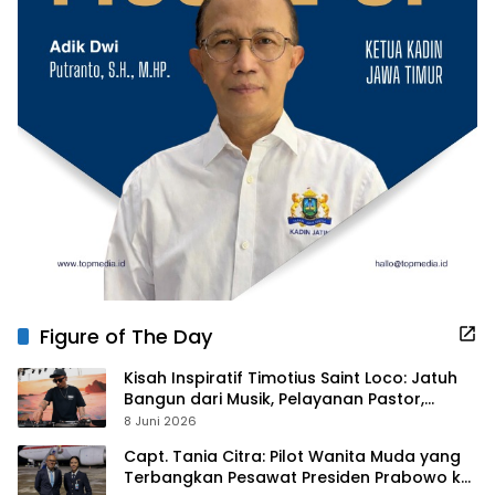
Figure of The Day
Kisah Inspiratif Timotius Saint Loco: Jatuh
Bangun dari Musik, Pelayanan Pastor,
hingga Gurita Bisnis Sambal Babon
8 Juni 2026
Capt. Tania Citra: Pilot Wanita Muda yang
Terbangkan Pesawat Presiden Prabowo ke