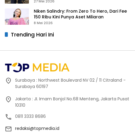
Prancis
27 Mei 2026
Niken Salindry: From Zero To Hero, Dari Fee
150 Ribu Kini Punya Aset Miliaran
8 Mei 2026
Trending Hari Ini
Surabaya : Northwest Boulevard NV 02 / 11 Citraland -
Surabaya 60197
Jakarta : JI. Imam Bonjol No.68 Menteng, Jakarta Pusat
10310
0811 3333 8686
redaksi@topmedia.id