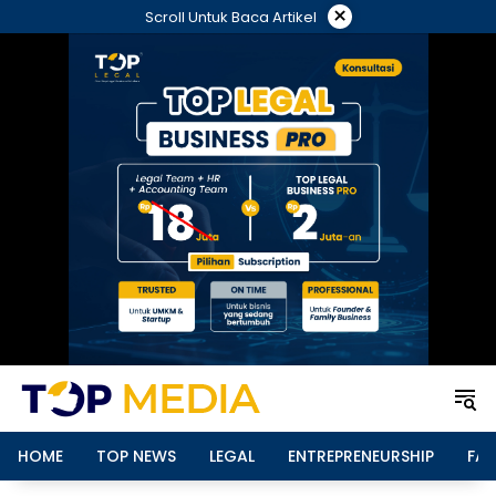
Langsung
×
Scroll Untuk Baca Artikel
ke
konten
HOME
TOP NEWS
LEGAL
ENTREPRENEURSHIP
FAM