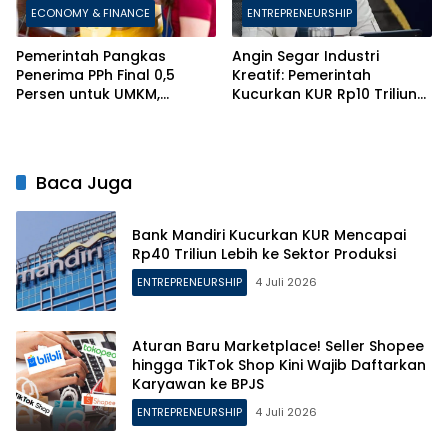
ECONOMY & FINANCE
ENTREPRENEURSHIP
Pemerintah Pangkas
Angin Segar Industri
Penerima PPh Final 0,5
Kreatif: Pemerintah
Persen untuk UMKM,
Kucurkan KUR Rp10 Triliun
Berlakukan Aturan Ketat
Berbasis HKI
Anti-Pecah Usaha
Baca Juga
Bank Mandiri Kucurkan KUR Mencapai
Rp40 Triliun Lebih ke Sektor Produksi
ENTREPRENEURSHIP
4 Juli 2026
Aturan Baru Marketplace! Seller Shopee
hingga TikTok Shop Kini Wajib Daftarkan
Karyawan ke BPJS
ENTREPRENEURSHIP
4 Juli 2026