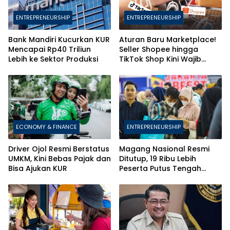
ENTREPRENEURSHIP
ENTREPRENEURSHIP
Bank Mandiri Kucurkan KUR
Aturan Baru Marketplace!
Mencapai Rp40 Triliun
Seller Shopee hingga
Lebih ke Sektor Produksi
TikTok Shop Kini Wajib
Daftarkan Karyawan ke
BPJS
ECONOMY & FINANCE
ENTREPRENEURSHIP
Driver Ojol Resmi Berstatus
Magang Nasional Resmi
UMKM, Kini Bebas Pajak dan
Ditutup, 19 Ribu Lebih
Bisa Ajukan KUR
Peserta Putus Tengah
Jalan