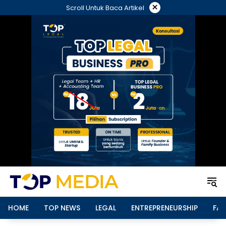
Langsung
×
Scroll Untuk Baca Artikel
ke
konten
HOME
TOP NEWS
LEGAL
ENTREPRENEURSHIP
FAM