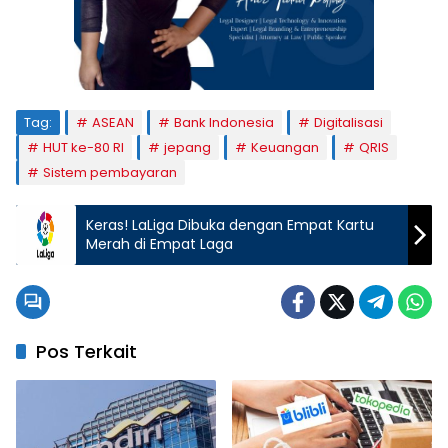
Tag:
ASEAN
Bank Indonesia
Digitalisasi
HUT ke-80 RI
jepang
Keuangan
QRIS
Sistem pembayaran
Keras! LaLiga Dibuka dengan Empat Kartu
Merah di Empat Laga
Pos Terkait