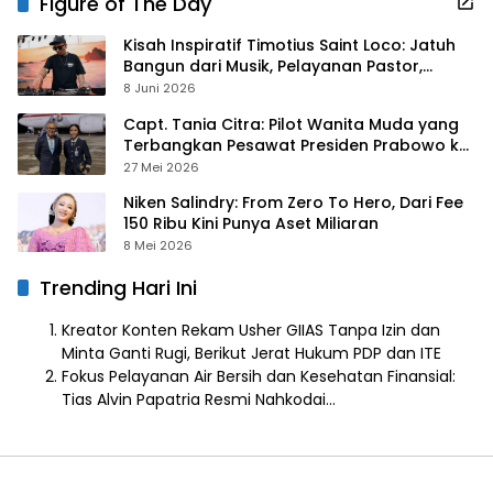
Figure of The Day
Kisah Inspiratif Timotius Saint Loco: Jatuh
Bangun dari Musik, Pelayanan Pastor,
hingga Gurita Bisnis Sambal Babon
8 Juni 2026
Capt. Tania Citra: Pilot Wanita Muda yang
Terbangkan Pesawat Presiden Prabowo ke
Prancis
27 Mei 2026
Niken Salindry: From Zero To Hero, Dari Fee
150 Ribu Kini Punya Aset Miliaran
8 Mei 2026
Trending Hari Ini
Kreator Konten Rekam Usher GIIAS Tanpa Izin dan
Minta Ganti Rugi, Berikut Jerat Hukum PDP dan ITE
Fokus Pelayanan Air Bersih dan Kesehatan Finansial:
Tias Alvin Papatria Resmi Nahkodai…