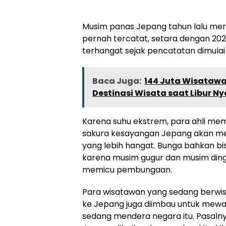
Musim panas Jepang tahun lalu me
pernah tercatat, setara dengan 2023
terhangat sejak pencatatan dimulai 
Baca Juga:
144 Juta Wisatawa
Destinasi Wisata saat Libur N
Karena suhu ekstrem, para ahli m
sakura kesayangan Jepang akan mek
yang lebih hangat. Bunga bahkan b
karena musim gugur dan musim dingi
memicu pembungaan.
Para wisatawan yang sedang berwi
ke Jepang juga diimbau untuk mew
sedang mendera negara itu. Pasalnya,