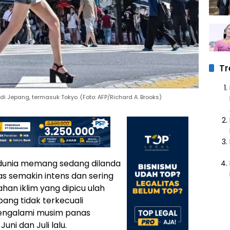
Tr
i Jepang, termasuk Tokyo. (Foto: AFP/Richard A. Brooks)
dunia memang sedang dilanda
 semakin intens dan sering
ahan iklim yang dipicu ulah
ang tidak terkecuali
engalami musim panas
ni dan Juli lalu.