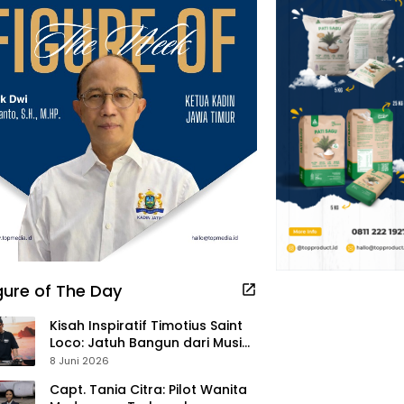
gure of The Day
Kisah Inspiratif Timotius Saint
Loco: Jatuh Bangun dari Musik,
Pelayanan Pastor, hingga
8 Juni 2026
Gurita Bisnis Sambal Babon
Capt. Tania Citra: Pilot Wanita