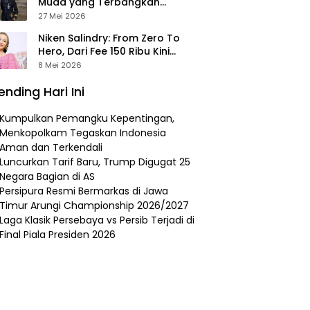
Muda yang Terbangkan
Pesawat Presiden Prabowo ke
27 Mei 2026
Prancis
Niken Salindry: From Zero To
Hero, Dari Fee 150 Ribu Kini
Punya Aset Miliaran
8 Mei 2026
ending Hari Ini
Kumpulkan Pemangku Kepentingan,
Menkopolkam Tegaskan Indonesia
Aman dan Terkendali
Luncurkan Tarif Baru, Trump Digugat 25
Negara Bagian di AS
Persipura Resmi Bermarkas di Jawa
Timur Arungi Championship 2026/2027
Laga Klasik Persebaya vs Persib Terjadi di
Final Piala Presiden 2026