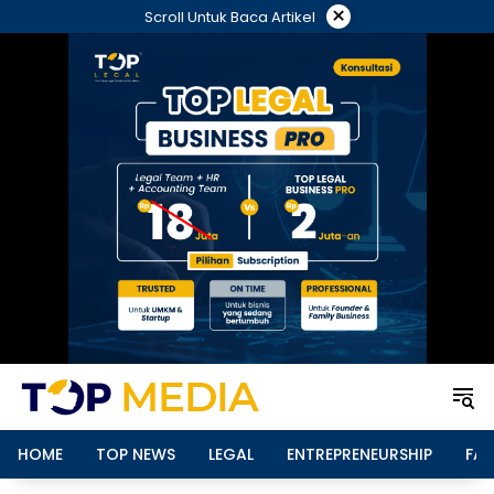
Langsung
×
Scroll Untuk Baca Artikel
ke
konten
HOME
TOP NEWS
LEGAL
ENTREPRENEURSHIP
FAM