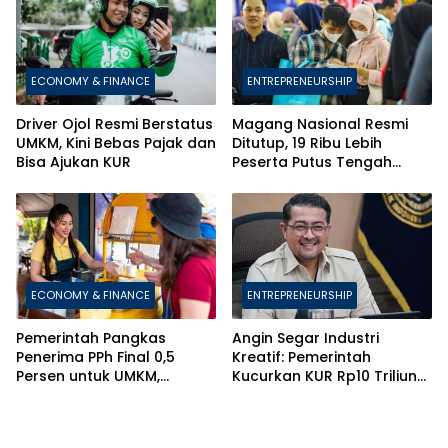
ECONOMY & FINANCE
ENTREPRENEURSHIP
Driver Ojol Resmi Berstatus
Magang Nasional Resmi
UMKM, Kini Bebas Pajak dan
Ditutup, 19 Ribu Lebih
Bisa Ajukan KUR
Peserta Putus Tengah
Jalan
ECONOMY & FINANCE
ENTREPRENEURSHIP
Pemerintah Pangkas
Angin Segar Industri
Penerima PPh Final 0,5
Kreatif: Pemerintah
Persen untuk UMKM,
Kucurkan KUR Rp10 Triliun
Berlakukan Aturan Ketat
Berbasis HKI
Anti-Pecah Usaha