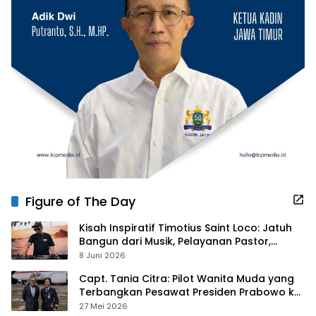
Figure of The Day
Kisah Inspiratif Timotius Saint Loco: Jatuh
Bangun dari Musik, Pelayanan Pastor,
hingga Gurita Bisnis Sambal Babon
8 Juni 2026
Capt. Tania Citra: Pilot Wanita Muda yang
Terbangkan Pesawat Presiden Prabowo ke
Prancis
27 Mei 2026