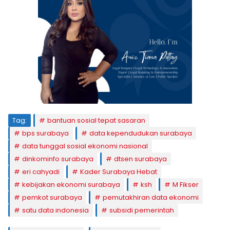
Tag:
bantuan sosial tepat sasaran
bps surabaya
data kependudukan surabaya
data tunggal sosial ekonomi nasional
dinkominfo surabaya
dtsen surabaya
eri cahyadi
Kader Surabaya Hebat
kebijakan ekonomi surabaya
ksh
M Fikser
pemkot surabaya
pemutakhiran data ekonomi
satu data indonesia
subsidi pemerintah