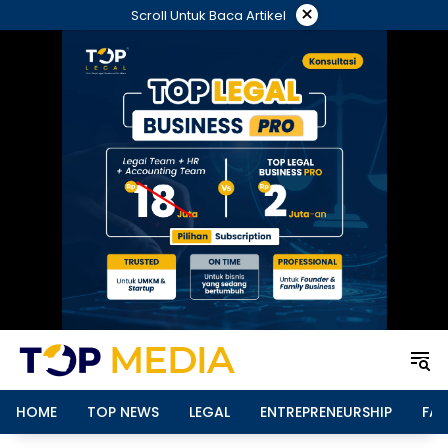
Langsung
×
Scroll Untuk Baca Artikel
ke
konten
HOME
TOP NEWS
LEGAL
ENTREPRENEURSHIP
FAM