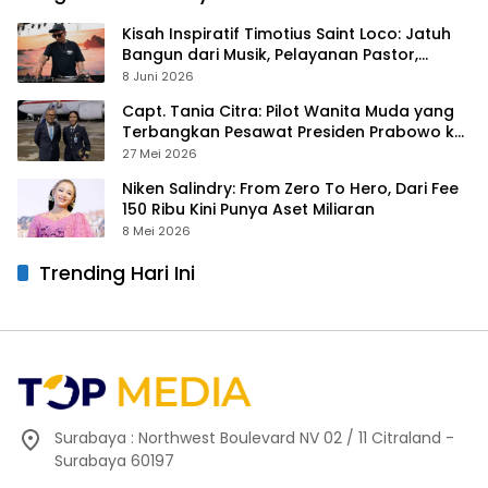
Kisah Inspiratif Timotius Saint Loco: Jatuh
Bangun dari Musik, Pelayanan Pastor,
hingga Gurita Bisnis Sambal Babon
8 Juni 2026
Capt. Tania Citra: Pilot Wanita Muda yang
Terbangkan Pesawat Presiden Prabowo ke
Prancis
27 Mei 2026
Niken Salindry: From Zero To Hero, Dari Fee
150 Ribu Kini Punya Aset Miliaran
8 Mei 2026
Trending Hari Ini
Surabaya : Northwest Boulevard NV 02 / 11 Citraland -
Surabaya 60197