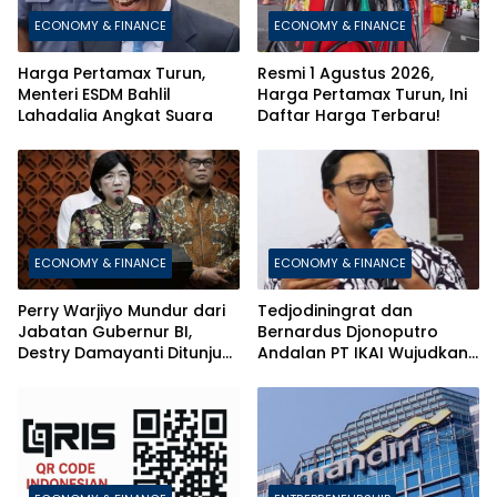
ECONOMY & FINANCE
ECONOMY & FINANCE
Harga Pertamax Turun,
Resmi 1 Agustus 2026,
Menteri ESDM Bahlil
Harga Pertamax Turun, Ini
Lahadalia Angkat Suara
Daftar Harga Terbaru!
ECONOMY & FINANCE
ECONOMY & FINANCE
Perry Warjiyo Mundur dari
Tedjodiningrat dan
Jabatan Gubernur BI,
Bernardus Djonoputro
Destry Damayanti Ditunjuk
Andalan PT IKAI Wujudkan
Jadi Pejabat Sementara
Pertumbuhan Riil dan
Berkelanjutan