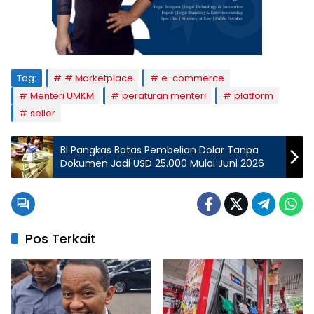
Tag:
# Marketplace
e-commerce
Menteri UMKM
peraturan menteri
platform
seller
BI Pangkas Batas Pembelian Dolar Tanpa
Dokumen Jadi USD 25.000 Mulai Juni 2026
Pos Terkait