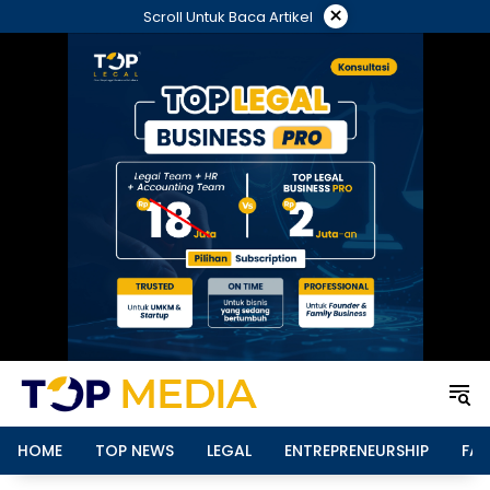
Langsung
×
Scroll Untuk Baca Artikel
ke
konten
HOME
TOP NEWS
LEGAL
ENTREPRENEURSHIP
FAM