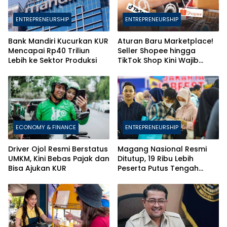
ENTREPRENEURSHIP
ENTREPRENEURSHIP
Bank Mandiri Kucurkan KUR
Aturan Baru Marketplace!
Mencapai Rp40 Triliun
Seller Shopee hingga
Lebih ke Sektor Produksi
TikTok Shop Kini Wajib
Daftarkan Karyawan ke
BPJS
ECONOMY & FINANCE
ENTREPRENEURSHIP
Driver Ojol Resmi Berstatus
Magang Nasional Resmi
UMKM, Kini Bebas Pajak dan
Ditutup, 19 Ribu Lebih
Bisa Ajukan KUR
Peserta Putus Tengah
Jalan