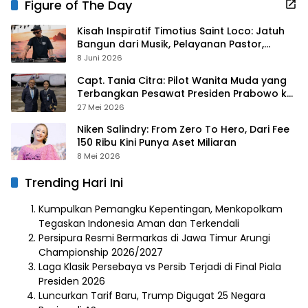
Figure of The Day
Kisah Inspiratif Timotius Saint Loco: Jatuh
Bangun dari Musik, Pelayanan Pastor,
hingga Gurita Bisnis Sambal Babon
8 Juni 2026
Capt. Tania Citra: Pilot Wanita Muda yang
Terbangkan Pesawat Presiden Prabowo ke
Prancis
27 Mei 2026
Niken Salindry: From Zero To Hero, Dari Fee
150 Ribu Kini Punya Aset Miliaran
8 Mei 2026
Trending Hari Ini
Kumpulkan Pemangku Kepentingan, Menkopolkam
Tegaskan Indonesia Aman dan Terkendali
Persipura Resmi Bermarkas di Jawa Timur Arungi
Championship 2026/2027
Laga Klasik Persebaya vs Persib Terjadi di Final Piala
Presiden 2026
Luncurkan Tarif Baru, Trump Digugat 25 Negara