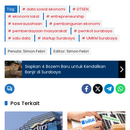
Tag:
data sosial ekonomi
DTSEN
ekonomi lokal
entrepreneurship
kewirausahaan
pembangunan ekonomi
pemberdayaan masyarakat
pemkot surabaya
satu data
startup Surabaya
UMKM Surabaya
Penulis: Simon Febri
Editor: Simon Febri
Siapkan 4 Bozem Baru untuk Kendalikan
Banjir di Surabaya
Pos Terkait