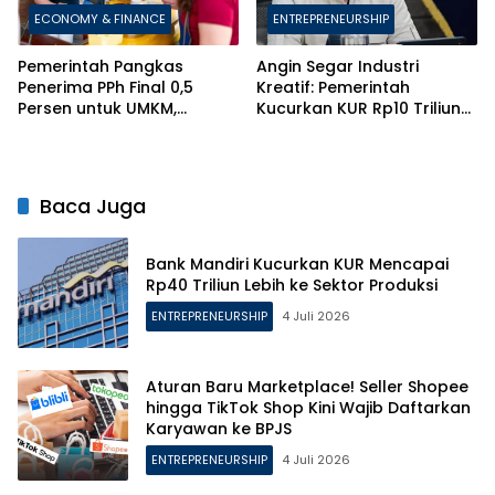
ECONOMY & FINANCE
ENTREPRENEURSHIP
Pemerintah Pangkas
Angin Segar Industri
Penerima PPh Final 0,5
Kreatif: Pemerintah
Persen untuk UMKM,
Kucurkan KUR Rp10 Triliun
Berlakukan Aturan Ketat
Berbasis HKI
Anti-Pecah Usaha
Baca Juga
Bank Mandiri Kucurkan KUR Mencapai
Rp40 Triliun Lebih ke Sektor Produksi
ENTREPRENEURSHIP
4 Juli 2026
Aturan Baru Marketplace! Seller Shopee
hingga TikTok Shop Kini Wajib Daftarkan
Karyawan ke BPJS
ENTREPRENEURSHIP
4 Juli 2026