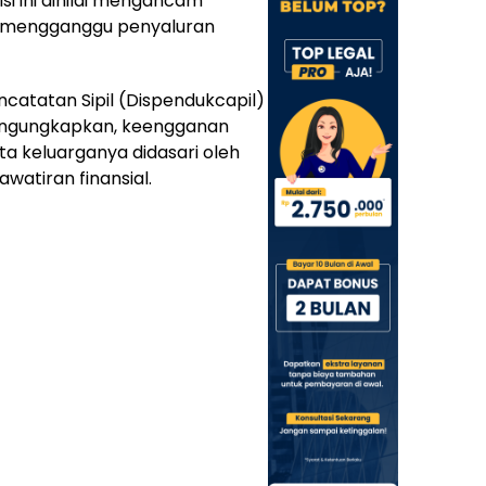
si ini dinilai mengancam
ar mengganggu penyaluran
catatan Sipil (Dispendukcapil)
mengungkapkan, keengganan
 keluarganya didasari oleh
awatiran finansial.