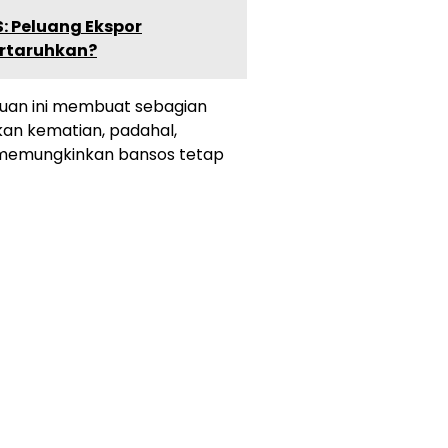
: Peluang Ekspor
ertaruhkan?
uan ini membuat sebagian
kan kematian, padahal,
memungkinkan bansos tetap