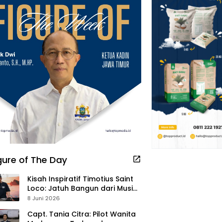
gure of The Day
Kisah Inspiratif Timotius Saint
Loco: Jatuh Bangun dari Musik,
Pelayanan Pastor, hingga
8 Juni 2026
Gurita Bisnis Sambal Babon
Capt. Tania Citra: Pilot Wanita