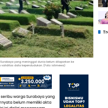
Tr
a Surabaya yang meninggal dunia belum dilaporkan ke
aliditas data kependudukan. (Foto: istimewa)
 seribu warga Surabaya yang
ernyata belum memiliki akta