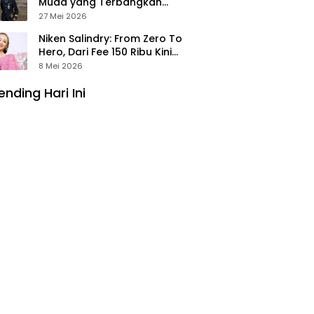
Muda yang Terbangkan
Pesawat Presiden Prabowo ke
27 Mei 2026
Prancis
Niken Salindry: From Zero To
Hero, Dari Fee 150 Ribu Kini
Punya Aset Miliaran
8 Mei 2026
ending Hari Ini