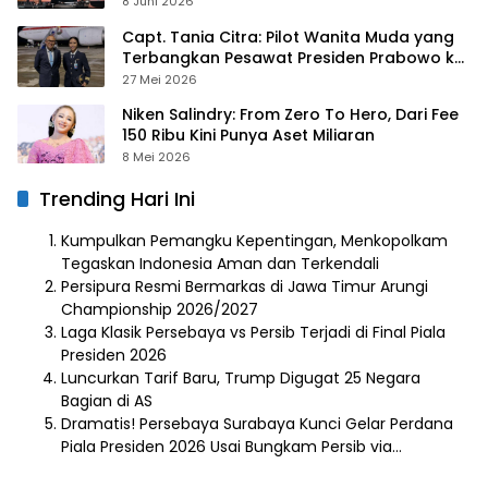
hingga Gurita Bisnis Sambal Babon
8 Juni 2026
Capt. Tania Citra: Pilot Wanita Muda yang
Terbangkan Pesawat Presiden Prabowo ke
Prancis
27 Mei 2026
Niken Salindry: From Zero To Hero, Dari Fee
150 Ribu Kini Punya Aset Miliaran
8 Mei 2026
Trending Hari Ini
Kumpulkan Pemangku Kepentingan, Menkopolkam
Tegaskan Indonesia Aman dan Terkendali
Persipura Resmi Bermarkas di Jawa Timur Arungi
Championship 2026/2027
Laga Klasik Persebaya vs Persib Terjadi di Final Piala
Presiden 2026
Luncurkan Tarif Baru, Trump Digugat 25 Negara
Bagian di AS
Dramatis! Persebaya Surabaya Kunci Gelar Perdana
Piala Presiden 2026 Usai Bungkam Persib via…