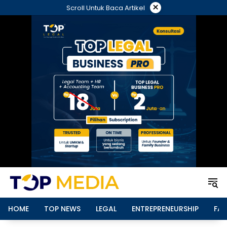
Langsung
×
Scroll Untuk Baca Artikel
ke
konten
HOME
TOP NEWS
LEGAL
ENTREPRENEURSHIP
FAM