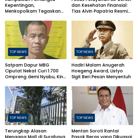
Kepentingan,
dan Kesehatan Finansial:
Menkopolkam Tegaskan
Tias Alvin Papatria Resmi
Indonesia Aman dan
Nahkodai Perumda Air
Terkendali
Minum Surabaya
TOP NEWS
TOP NEWS
Satpam Dapur MBG
Hadiri Malam Anugerah
Ciputat Nekat Curi 1.700
Hoegeng Award, Listyo
Ompreng demi Nyabu, Kini
Sigit Beri Pesan Menyentuh
Terancam Pasal Berlapis
TOP NEWS
TOP NEWS
Terungkap Alasan
Mentan Soroti Rantai
Mengapa Mall di Surabaya
Pasok Beras yang Dikuasai