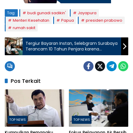
Tag:
budi gunadi sadikin'
Jayapura
Menteri Kesehatan
Papua
presiden prabowo
rumah sakit
Tergiur Bayaran Instan, Selebgram Surabaya
Terancam 10 Tahun Penjara karena
Promosikan Judi Online
Pos Terkait
TOP NEWS
TOP NEWS
Kumpulkan Pemangku
Fokus Pelayanan Air Bersih