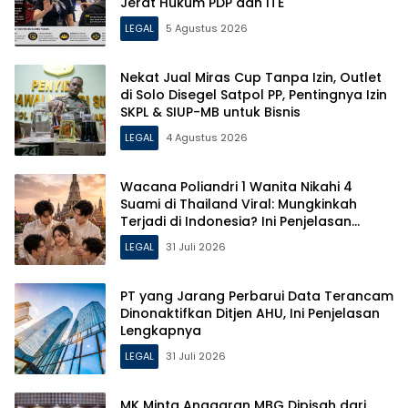
Jerat Hukum PDP dan ITE
LEGAL
5 Agustus 2026
Nekat Jual Miras Cup Tanpa Izin, Outlet
di Solo Disegel Satpol PP, Pentingnya Izin
SKPL & SIUP-MB untuk Bisnis
LEGAL
4 Agustus 2026
Wacana Poliandri 1 Wanita Nikahi 4
Suami di Thailand Viral: Mungkinkah
Terjadi di Indonesia? Ini Penjelasan
Hukumnya!
LEGAL
31 Juli 2026
PT yang Jarang Perbarui Data Terancam
Dinonaktifkan Ditjen AHU, Ini Penjelasan
Lengkapnya
LEGAL
31 Juli 2026
MK Minta Anggaran MBG Dipisah dari