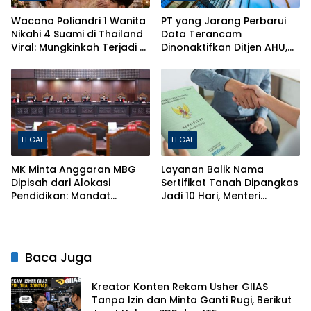
Wacana Poliandri 1 Wanita
PT yang Jarang Perbarui
Nikahi 4 Suami di Thailand
Data Terancam
Viral: Mungkinkah Terjadi di
Dinonaktifkan Ditjen AHU,
Indonesia? Ini Penjelasan
Ini Penjelasan Lengkapnya
Hukumnya!
LEGAL
LEGAL
MK Minta Anggaran MBG
Layanan Balik Nama
Dipisah dari Alokasi
Sertifikat Tanah Dipangkas
Pendidikan: Mandat
Jadi 10 Hari, Menteri
Konstitusi 20 Persen Tak
ATR/BPN Ancam Pecat
Boleh Dikebiri
Petugas Nakal
Baca Juga
Kreator Konten Rekam Usher GIIAS
Tanpa Izin dan Minta Ganti Rugi, Berikut