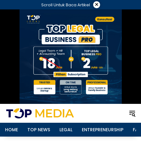
Langsung
×
Scroll Untuk Baca Artikel
ke
konten
HOME
TOP NEWS
LEGAL
ENTREPRENEURSHIP
FAM