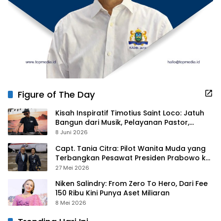
Figure of The Day
Kisah Inspiratif Timotius Saint Loco: Jatuh
Bangun dari Musik, Pelayanan Pastor,
hingga Gurita Bisnis Sambal Babon
8 Juni 2026
Capt. Tania Citra: Pilot Wanita Muda yang
Terbangkan Pesawat Presiden Prabowo ke
Prancis
27 Mei 2026
Niken Salindry: From Zero To Hero, Dari Fee
150 Ribu Kini Punya Aset Miliaran
8 Mei 2026