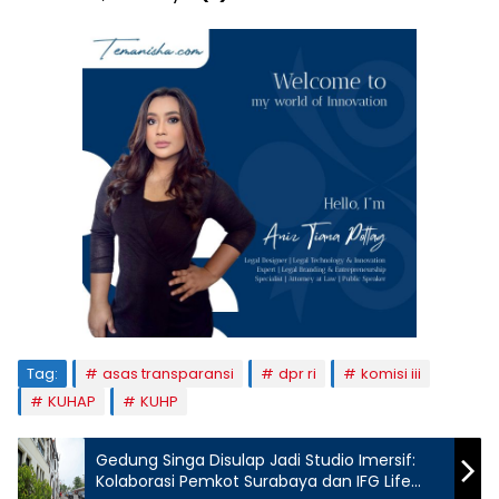
Tag:
asas transparansi
dpr ri
komisi iii
KUHAP
KUHP
Gedung Singa Disulap Jadi Studio Imersif:
Kolaborasi Pemkot Surabaya dan IFG Life