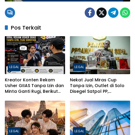
Hidupkan Kembali Warisan Sejarah
Pos Terkait
LEGAL
LEGAL
Kreator Konten Rekam
Nekat Jual Miras Cup
Usher GIIAS Tanpa Izin dan
Tanpa Izin, Outlet di Solo
Minta Ganti Rugi, Berikut
Disegel Satpol PP,
Jerat Hukum PDP dan ITE
Pentingnya Izin SKPL & SIUP-
MB untuk Bisnis
LEGAL
LEGAL