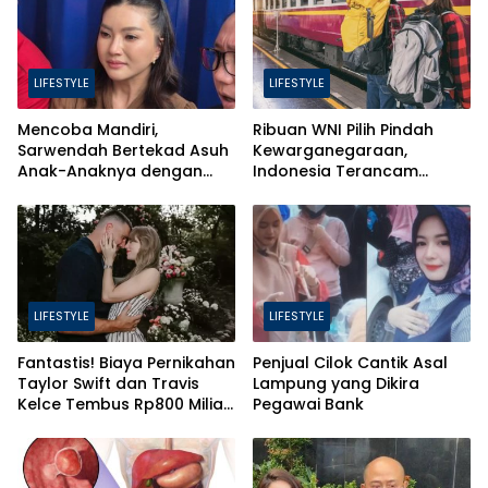
LIFESTYLE
LIFESTYLE
Mencoba Mandiri,
Ribuan WNI Pilih Pindah
Sarwendah Bertekad Asuh
Kewarganegaraan,
Anak-Anaknya dengan
Indonesia Terancam
Baik
Bahaya Brain Drain
LIFESTYLE
LIFESTYLE
Fantastis! Biaya Pernikahan
Penjual Cilok Cantik Asal
Taylor Swift dan Travis
Lampung yang Dikira
Kelce Tembus Rp800 Miliar,
Pegawai Bank
Ini 4 Hal yang Bikin Mahal