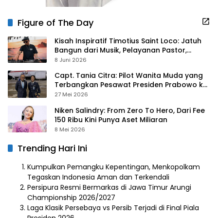
Figure of The Day
Kisah Inspiratif Timotius Saint Loco: Jatuh
Bangun dari Musik, Pelayanan Pastor,
hingga Gurita Bisnis Sambal Babon
8 Juni 2026
Capt. Tania Citra: Pilot Wanita Muda yang
Terbangkan Pesawat Presiden Prabowo ke
Prancis
27 Mei 2026
Niken Salindry: From Zero To Hero, Dari Fee
150 Ribu Kini Punya Aset Miliaran
8 Mei 2026
Trending Hari Ini
Kumpulkan Pemangku Kepentingan, Menkopolkam
Tegaskan Indonesia Aman dan Terkendali
Persipura Resmi Bermarkas di Jawa Timur Arungi
Championship 2026/2027
Laga Klasik Persebaya vs Persib Terjadi di Final Piala
Presiden 2026