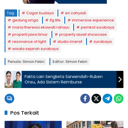
Tag:
Cagar budaya
eri cahyadi
gedung singa
ifg life
immersive experience
maria theresia ekawati rahayu
pemkot surabaya
properti jawa timur
property asset showcase
resonance of light
studio imersif
surabaya
wisata sejarah surabaya
Penulis: Simon Febri
Editor: Simon Febri
Fakta Lain Sengketa Sarwendah-Ruben
Onsu, Ada Sistem Reimburse
Pos Terkait