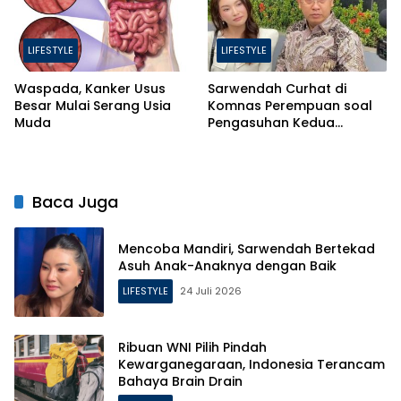
LIFESTYLE
LIFESTYLE
Waspada, Kanker Usus
Sarwendah Curhat di
Besar Mulai Serang Usia
Komnas Perempuan soal
Muda
Pengasuhan Kedua
Putrinya Pasca Perceraian
Baca Juga
Mencoba Mandiri, Sarwendah Bertekad
Asuh Anak-Anaknya dengan Baik
LIFESTYLE
24 Juli 2026
Ribuan WNI Pilih Pindah
Kewarganegaraan, Indonesia Terancam
Bahaya Brain Drain