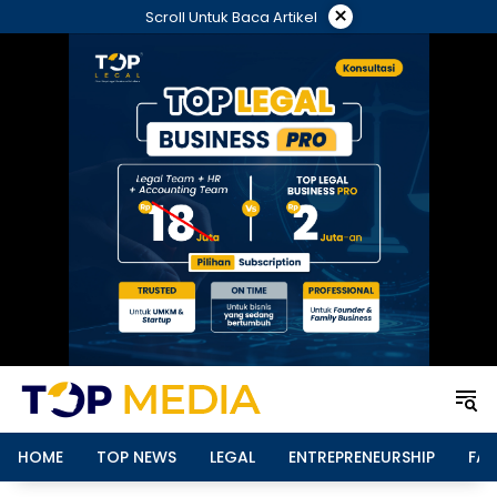
Langsung
×
Scroll Untuk Baca Artikel
ke
konten
HOME
TOP NEWS
LEGAL
ENTREPRENEURSHIP
FAM