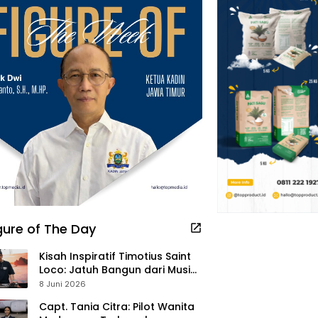
gure of The Day
Kisah Inspiratif Timotius Saint
Loco: Jatuh Bangun dari Musik,
Pelayanan Pastor, hingga
8 Juni 2026
Gurita Bisnis Sambal Babon
Capt. Tania Citra: Pilot Wanita