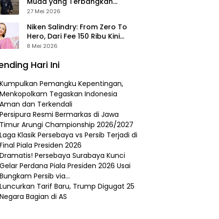
Muda yang Terbangkan
Pesawat Presiden Prabowo ke
27 Mei 2026
Prancis
Niken Salindry: From Zero To
Hero, Dari Fee 150 Ribu Kini
Punya Aset Miliaran
8 Mei 2026
ending Hari Ini
Kumpulkan Pemangku Kepentingan,
Menkopolkam Tegaskan Indonesia
Aman dan Terkendali
Persipura Resmi Bermarkas di Jawa
Timur Arungi Championship 2026/2027
Laga Klasik Persebaya vs Persib Terjadi di
Final Piala Presiden 2026
Dramatis! Persebaya Surabaya Kunci
Gelar Perdana Piala Presiden 2026 Usai
Bungkam Persib via…
Luncurkan Tarif Baru, Trump Digugat 25
Negara Bagian di AS