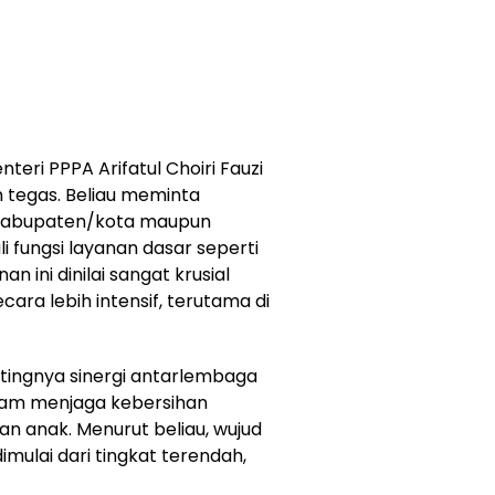
teri PPPA Arifatul Choiri Fauzi
tegas. Beliau meminta
t kabupaten/kota maupun
i fungsi layanan dasar seperti
n ini dinilai sangat krusial
ra lebih intensif, terutama di
ingnya sinergi antarlembaga
alam menjaga kebersihan
n anak. Menurut beliau, wujud
mulai dari tingkat terendah,