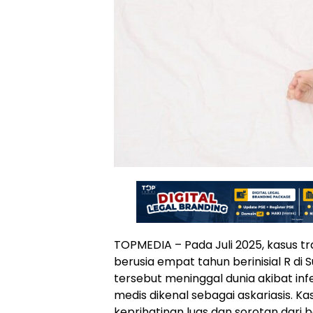
TOPMEDIA – Pada Juli 2025, kasus t
berusia empat tahun berinisial R di 
tersebut meninggal dunia akibat inf
medis dikenal sebagai askariasis. Ka
keprihatinan luas dan sorotan dari 