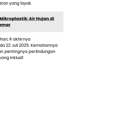
tan yang layak.
ikroplastik: Air Hujan di
cemar
ari, R akhirnya
 22 Juli 2025. Kematiannya
an pentingnya perlindungan
ng inklusif.