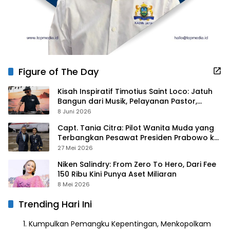
Figure of The Day
Kisah Inspiratif Timotius Saint Loco: Jatuh
Bangun dari Musik, Pelayanan Pastor,
hingga Gurita Bisnis Sambal Babon
8 Juni 2026
Capt. Tania Citra: Pilot Wanita Muda yang
Terbangkan Pesawat Presiden Prabowo ke
Prancis
27 Mei 2026
Niken Salindry: From Zero To Hero, Dari Fee
150 Ribu Kini Punya Aset Miliaran
8 Mei 2026
Trending Hari Ini
Kumpulkan Pemangku Kepentingan, Menkopolkam