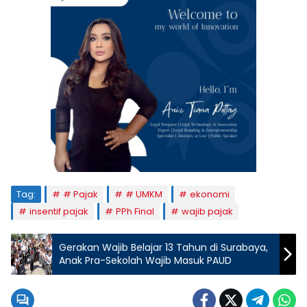
Tag:
# Pajak
# UMKM
ekonomi
insentif pajak
PPh Final
wajib pajak
Gerakan Wajib Belajar 13 Tahun di Surabaya,
Anak Pra-Sekolah Wajib Masuk PAUD