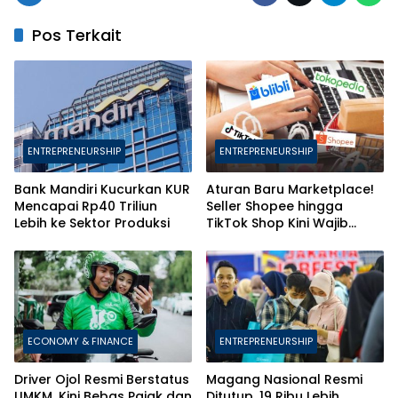
Pos Terkait
ENTREPRENEURSHIP
ENTREPRENEURSHIP
Bank Mandiri Kucurkan KUR
Aturan Baru Marketplace!
Mencapai Rp40 Triliun
Seller Shopee hingga
Lebih ke Sektor Produksi
TikTok Shop Kini Wajib
Daftarkan Karyawan ke
BPJS
ECONOMY & FINANCE
ENTREPRENEURSHIP
Driver Ojol Resmi Berstatus
Magang Nasional Resmi
UMKM, Kini Bebas Pajak dan
Ditutup, 19 Ribu Lebih