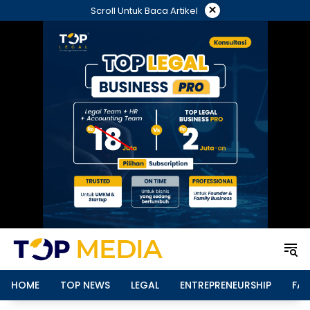
Langsung
×
Scroll Untuk Baca Artikel
ke
konten
HOME
TOP NEWS
LEGAL
ENTREPRENEURSHIP
FAM