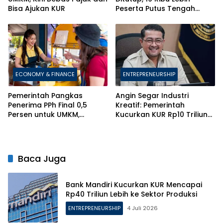
Bisa Ajukan KUR
Peserta Putus Tengah
Jalan
ECONOMY & FINANCE
ENTREPRENEURSHIP
Pemerintah Pangkas
Angin Segar Industri
Penerima PPh Final 0,5
Kreatif: Pemerintah
Persen untuk UMKM,
Kucurkan KUR Rp10 Triliun
Berlakukan Aturan Ketat
Berbasis HKI
Anti-Pecah Usaha
Baca Juga
Bank Mandiri Kucurkan KUR Mencapai
Rp40 Triliun Lebih ke Sektor Produksi
ENTREPRENEURSHIP
4 Juli 2026