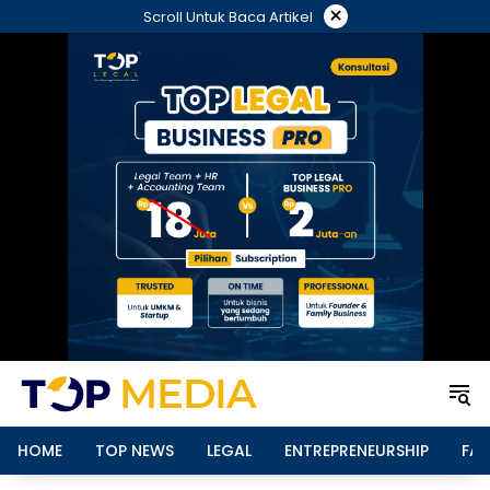
Langsung
×
Scroll Untuk Baca Artikel
ke
konten
HOME
TOP NEWS
LEGAL
ENTREPRENEURSHIP
FAM