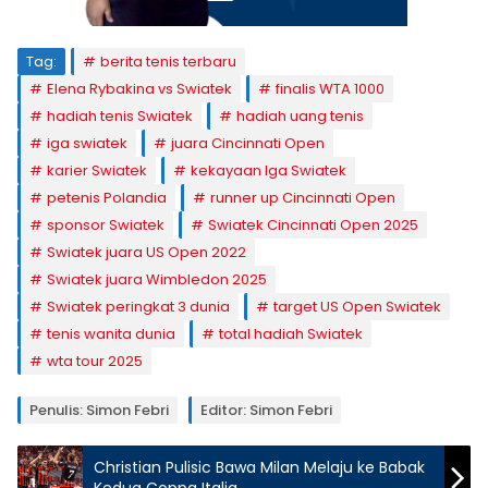
Tag:
berita tenis terbaru
Elena Rybakina vs Swiatek
finalis WTA 1000
hadiah tenis Swiatek
hadiah uang tenis
iga swiatek
juara Cincinnati Open
karier Swiatek
kekayaan Iga Swiatek
petenis Polandia
runner up Cincinnati Open
sponsor Swiatek
Swiatek Cincinnati Open 2025
Swiatek juara US Open 2022
Swiatek juara Wimbledon 2025
Swiatek peringkat 3 dunia
target US Open Swiatek
tenis wanita dunia
total hadiah Swiatek
wta tour 2025
Penulis: Simon Febri
Editor: Simon Febri
Christian Pulisic Bawa Milan Melaju ke Babak
Kedua Coppa Italia