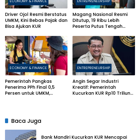
ECONOMY & FINANCE
ENTREPRENEURSHIP
Driver Ojol Resmi Berstatus
Magang Nasional Resmi
UMKM, Kini Bebas Pajak dan
Ditutup, 19 Ribu Lebih
Bisa Ajukan KUR
Peserta Putus Tengah
Jalan
ECONOMY & FINANCE
ENTREPRENEURSHIP
Pemerintah Pangkas
Angin Segar Industri
Penerima PPh Final 0,5
Kreatif: Pemerintah
Persen untuk UMKM,
Kucurkan KUR Rp10 Triliun
Berlakukan Aturan Ketat
Berbasis HKI
Anti-Pecah Usaha
Baca Juga
Bank Mandiri Kucurkan KUR Mencapai