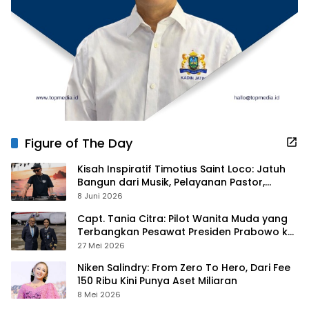
Figure of The Day
Kisah Inspiratif Timotius Saint Loco: Jatuh
Bangun dari Musik, Pelayanan Pastor,
hingga Gurita Bisnis Sambal Babon
8 Juni 2026
Capt. Tania Citra: Pilot Wanita Muda yang
Terbangkan Pesawat Presiden Prabowo ke
Prancis
27 Mei 2026
Niken Salindry: From Zero To Hero, Dari Fee
150 Ribu Kini Punya Aset Miliaran
8 Mei 2026