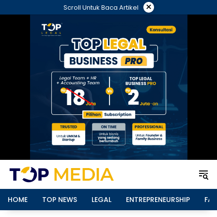
Langsung
×
Scroll Untuk Baca Artikel
ke
konten
HOME
TOP NEWS
LEGAL
ENTREPRENEURSHIP
FAM