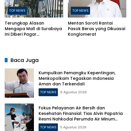
TOP NEWS
TOP NEWS
Terungkap Alasan
Mentan Soroti Rantai
Mengapa Mall di Surabaya
Pasok Beras yang Dikuasai
Ini Diberi Pagar
Konglomerat
Pengelolanya
Baca Juga
Kumpulkan Pemangku Kepentingan,
Menkopolkam Tegaskan Indonesia
Aman dan Terkendali
TOP NEWS
6 Agustus 2026
Fokus Pelayanan Air Bersih dan
Kesehatan Finansial: Tias Alvin Papatria
Resmi Nahkodai Perumda Air Minum
Surabaya
TOP NEWS
5 Agustus 2026