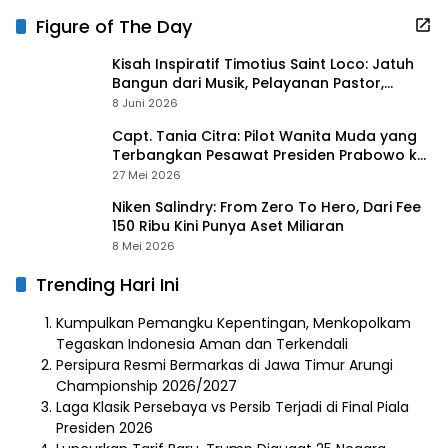
Figure of The Day
Kisah Inspiratif Timotius Saint Loco: Jatuh
Bangun dari Musik, Pelayanan Pastor,
hingga Gurita Bisnis Sambal Babon
8 Juni 2026
Capt. Tania Citra: Pilot Wanita Muda yang
Terbangkan Pesawat Presiden Prabowo ke
Prancis
27 Mei 2026
Niken Salindry: From Zero To Hero, Dari Fee
150 Ribu Kini Punya Aset Miliaran
8 Mei 2026
Trending Hari Ini
Kumpulkan Pemangku Kepentingan, Menkopolkam
Tegaskan Indonesia Aman dan Terkendali
Persipura Resmi Bermarkas di Jawa Timur Arungi
Championship 2026/2027
Laga Klasik Persebaya vs Persib Terjadi di Final Piala
Presiden 2026