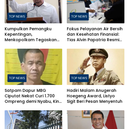
TOP NEWS
TOP NEWS
Kumpulkan Pemangku
Fokus Pelayanan Air Bersih
Kepentingan,
dan Kesehatan Finansial:
Menkopolkam Tegaskan
Tias Alvin Papatria Resmi
Indonesia Aman dan
Nahkodai Perumda Air
Terkendali
Minum Surabaya
TOP NEWS
TOP NEWS
Satpam Dapur MBG
Hadiri Malam Anugerah
Ciputat Nekat Curi 1.700
Hoegeng Award, Listyo
Ompreng demi Nyabu, Kini
Sigit Beri Pesan Menyentuh
Terancam Pasal Berlapis