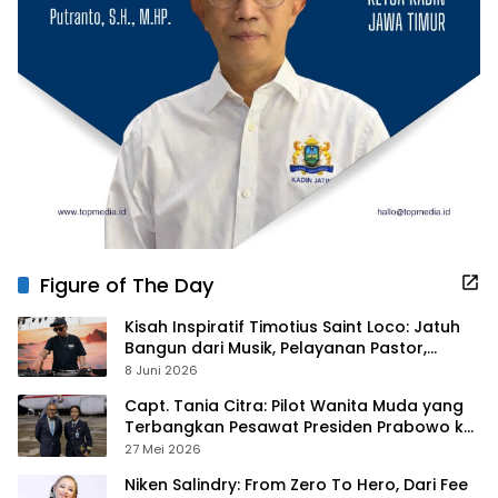
Figure of The Day
Kisah Inspiratif Timotius Saint Loco: Jatuh
Bangun dari Musik, Pelayanan Pastor,
hingga Gurita Bisnis Sambal Babon
8 Juni 2026
Capt. Tania Citra: Pilot Wanita Muda yang
Terbangkan Pesawat Presiden Prabowo ke
Prancis
27 Mei 2026
Niken Salindry: From Zero To Hero, Dari Fee