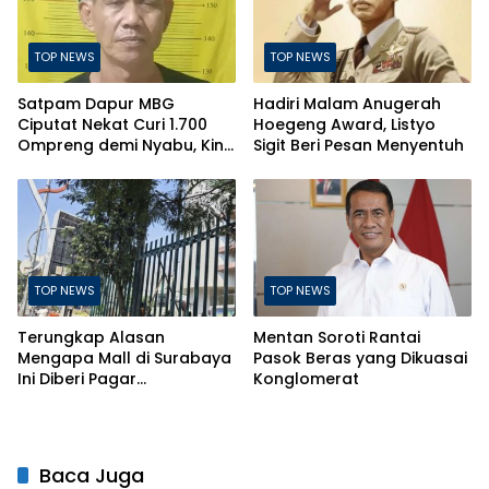
TOP NEWS
TOP NEWS
Satpam Dapur MBG
Hadiri Malam Anugerah
Ciputat Nekat Curi 1.700
Hoegeng Award, Listyo
Ompreng demi Nyabu, Kini
Sigit Beri Pesan Menyentuh
Terancam Pasal Berlapis
TOP NEWS
TOP NEWS
Terungkap Alasan
Mentan Soroti Rantai
Mengapa Mall di Surabaya
Pasok Beras yang Dikuasai
Ini Diberi Pagar
Konglomerat
Pengelolanya
Baca Juga