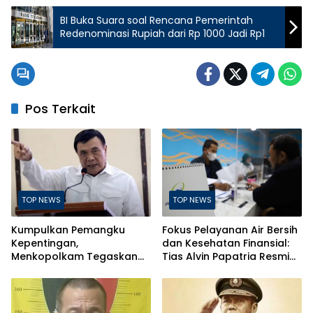
BI Buka Suara soal Rencana Pemerintah
Redenominasi Rupiah dari Rp 1000 Jadi Rp1
Pos Terkait
TOP NEWS
TOP NEWS
Kumpulkan Pemangku
Fokus Pelayanan Air Bersih
Kepentingan,
dan Kesehatan Finansial:
Menkopolkam Tegaskan
Tias Alvin Papatria Resmi
Indonesia Aman dan
Nahkodai Perumda Air
Terkendali
Minum Surabaya