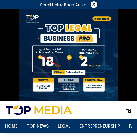
Langsung
×
Scroll Untuk Baca Artikel
ke
konten
HOME
TOP NEWS
LEGAL
ENTREPRENEURSHIP
FAM