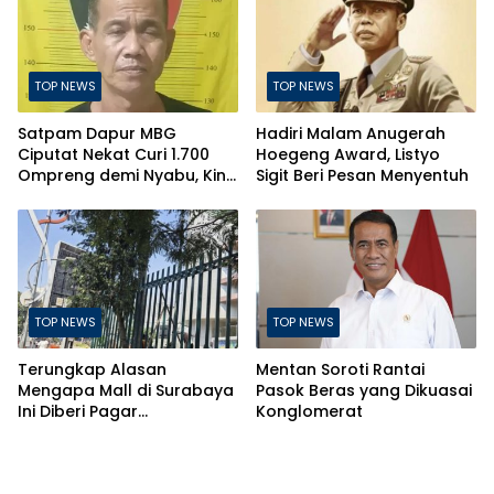
TOP NEWS
TOP NEWS
Satpam Dapur MBG
Hadiri Malam Anugerah
Ciputat Nekat Curi 1.700
Hoegeng Award, Listyo
Ompreng demi Nyabu, Kini
Sigit Beri Pesan Menyentuh
Terancam Pasal Berlapis
TOP NEWS
TOP NEWS
Terungkap Alasan
Mentan Soroti Rantai
Mengapa Mall di Surabaya
Pasok Beras yang Dikuasai
Ini Diberi Pagar
Konglomerat
Pengelolanya