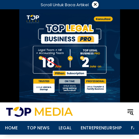
Langsung
×
Scroll Untuk Baca Artikel
ke
konten
HOME
TOP NEWS
LEGAL
ENTREPRENEURSHIP
FAM