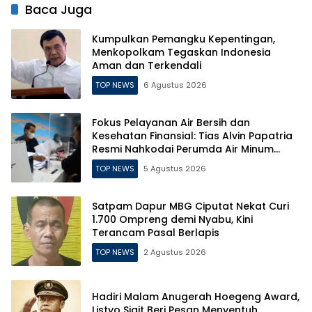
Baca Juga
Kumpulkan Pemangku Kepentingan,
Menkopolkam Tegaskan Indonesia
Aman dan Terkendali
TOP NEWS
6 Agustus 2026
Fokus Pelayanan Air Bersih dan
Kesehatan Finansial: Tias Alvin Papatria
Resmi Nahkodai Perumda Air Minum
Surabaya
TOP NEWS
5 Agustus 2026
Satpam Dapur MBG Ciputat Nekat Curi
1.700 Ompreng demi Nyabu, Kini
Terancam Pasal Berlapis
TOP NEWS
2 Agustus 2026
Hadiri Malam Anugerah Hoegeng Award,
Listyo Sigit Beri Pesan Menyentuh