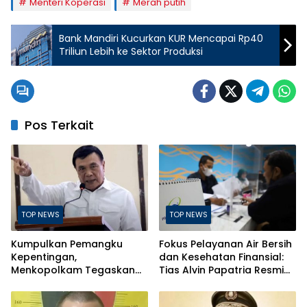
Menteri Koperasi
Merah putih
Bank Mandiri Kucurkan KUR Mencapai Rp40
Triliun Lebih ke Sektor Produksi
Pos Terkait
TOP NEWS
TOP NEWS
Kumpulkan Pemangku
Fokus Pelayanan Air Bersih
Kepentingan,
dan Kesehatan Finansial:
Menkopolkam Tegaskan
Tias Alvin Papatria Resmi
Indonesia Aman dan
Nahkodai Perumda Air
Terkendali
Minum Surabaya