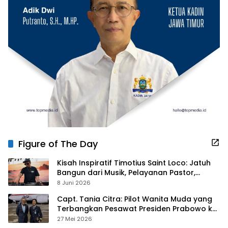
Figure of The Day
Kisah Inspiratif Timotius Saint Loco: Jatuh
Bangun dari Musik, Pelayanan Pastor,
hingga Gurita Bisnis Sambal Babon
8 Juni 2026
Capt. Tania Citra: Pilot Wanita Muda yang
Terbangkan Pesawat Presiden Prabowo ke
Prancis
27 Mei 2026