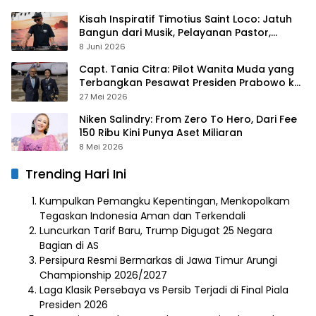
Kisah Inspiratif Timotius Saint Loco: Jatuh
Bangun dari Musik, Pelayanan Pastor,
hingga Gurita Bisnis Sambal Babon
8 Juni 2026
Capt. Tania Citra: Pilot Wanita Muda yang
Terbangkan Pesawat Presiden Prabowo ke
Prancis
27 Mei 2026
Niken Salindry: From Zero To Hero, Dari Fee
150 Ribu Kini Punya Aset Miliaran
8 Mei 2026
Trending Hari Ini
Kumpulkan Pemangku Kepentingan, Menkopolkam
Tegaskan Indonesia Aman dan Terkendali
Luncurkan Tarif Baru, Trump Digugat 25 Negara
Bagian di AS
Persipura Resmi Bermarkas di Jawa Timur Arungi
Championship 2026/2027
Laga Klasik Persebaya vs Persib Terjadi di Final Piala
Presiden 2026