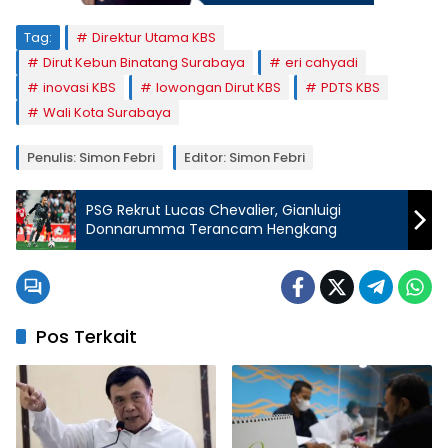
Tag:
Direktur Utama KBS
Dirut Kebun Binatang Surabaya
eri cahyadi
inovasi KBS
lowongan Dirut KBS
PDTS KBS
Wali Kota Surabaya
Penulis: Simon Febri
Editor: Simon Febri
PSG Rekrut Lucas Chevalier, Gianluigi
Donnarumma Terancam Hengkang
Pos Terkait