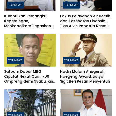
TOP NEWS
TOP NEWS
Kumpulkan Pemangku
Fokus Pelayanan Air Bersih
Kepentingan,
dan Kesehatan Finansial:
Menkopolkam Tegaskan
Tias Alvin Papatria Resmi
Indonesia Aman dan
Nahkodai Perumda Air
Terkendali
Minum Surabaya
TOP NEWS
TOP NEWS
Satpam Dapur MBG
Hadiri Malam Anugerah
Ciputat Nekat Curi 1.700
Hoegeng Award, Listyo
Ompreng demi Nyabu, Kini
Sigit Beri Pesan Menyentuh
Terancam Pasal Berlapis
TOP NEWS
TOP NEWS