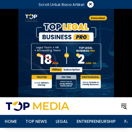
Langsung
×
Scroll Untuk Baca Artikel
ke
konten
HOME
TOP NEWS
LEGAL
ENTREPRENEURSHIP
FAM