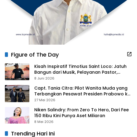
Figure of The Day
Kisah Inspiratif Timotius Saint Loco: Jatuh
Bangun dari Musik, Pelayanan Pastor,
hingga Gurita Bisnis Sambal Babon
8 Juni 2026
Capt. Tania Citra: Pilot Wanita Muda yang
Terbangkan Pesawat Presiden Prabowo ke
Prancis
27 Mei 2026
Niken Salindry: From Zero To Hero, Dari Fee
150 Ribu Kini Punya Aset Miliaran
8 Mei 2026
Trending Hari Ini