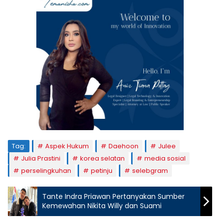
Tag:
Aspek Hukum
Daehoon
Julee
Julia Prastini
korea selatan
media sosial
perselingkuhan
petinju
selebgram
Tante Indra Priawan Pertanyakan Sumber
Kemewahan Nikita Willy dan Suami