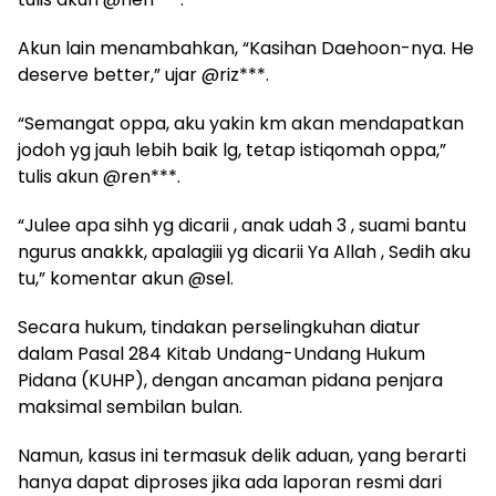
Akun lain menambahkan, “Kasihan Daehoon-nya. He
deserve better,” ujar @riz***.
“Semangat oppa, aku yakin km akan mendapatkan
jodoh yg jauh lebih baik lg, tetap istiqomah oppa,”
tulis akun @ren***.
“Julee apa sihh yg dicarii , anak udah 3 , suami bantu
ngurus anakkk, apalagiii yg dicarii Ya Allah , Sedih aku
tu,” komentar akun @sel.
Secara hukum, tindakan perselingkuhan diatur
dalam Pasal 284 Kitab Undang-Undang Hukum
Pidana (KUHP), dengan ancaman pidana penjara
maksimal sembilan bulan.
Namun, kasus ini termasuk delik aduan, yang berarti
hanya dapat diproses jika ada laporan resmi dari