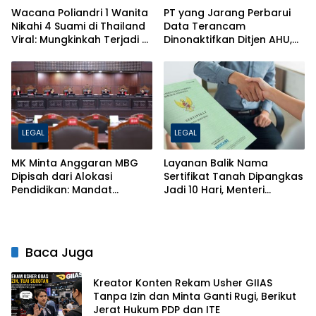
Wacana Poliandri 1 Wanita
PT yang Jarang Perbarui
Nikahi 4 Suami di Thailand
Data Terancam
Viral: Mungkinkah Terjadi di
Dinonaktifkan Ditjen AHU,
Indonesia? Ini Penjelasan
Ini Penjelasan Lengkapnya
Hukumnya!
LEGAL
LEGAL
MK Minta Anggaran MBG
Layanan Balik Nama
Dipisah dari Alokasi
Sertifikat Tanah Dipangkas
Pendidikan: Mandat
Jadi 10 Hari, Menteri
Konstitusi 20 Persen Tak
ATR/BPN Ancam Pecat
Boleh Dikebiri
Petugas Nakal
Baca Juga
Kreator Konten Rekam Usher GIIAS
Tanpa Izin dan Minta Ganti Rugi, Berikut
Jerat Hukum PDP dan ITE