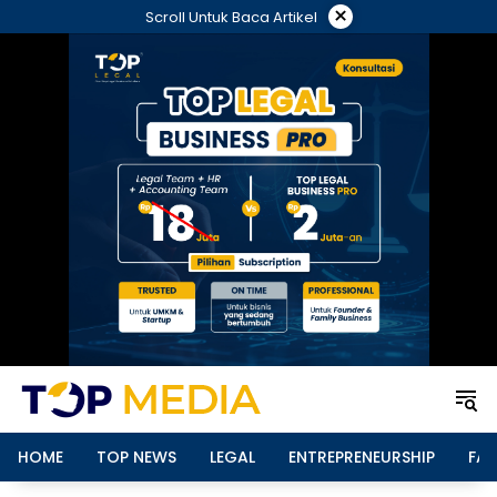
Langsung
×
Scroll Untuk Baca Artikel
ke
konten
HOME
TOP NEWS
LEGAL
ENTREPRENEURSHIP
FAM