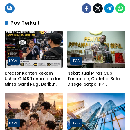
Pos Terkait
LEGAL
LEGAL
Kreator Konten Rekam
Nekat Jual Miras Cup
Usher GIIAS Tanpa Izin dan
Tanpa Izin, Outlet di Solo
Minta Ganti Rugi, Berikut
Disegel Satpol PP,
Jerat Hukum PDP dan ITE
Pentingnya Izin SKPL & SIUP-
MB untuk Bisnis
LEGAL
LEGAL