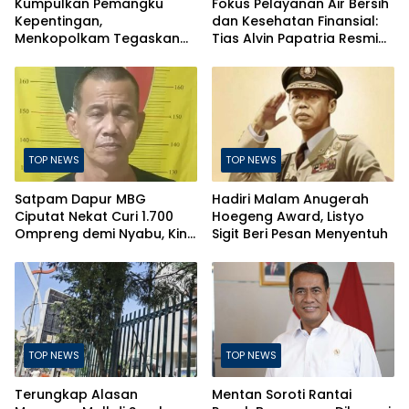
Kumpulkan Pemangku
Fokus Pelayanan Air Bersih
Kepentingan,
dan Kesehatan Finansial:
Menkopolkam Tegaskan
Tias Alvin Papatria Resmi
Indonesia Aman dan
Nahkodai Perumda Air
Terkendali
Minum Surabaya
TOP NEWS
TOP NEWS
Satpam Dapur MBG
Hadiri Malam Anugerah
Ciputat Nekat Curi 1.700
Hoegeng Award, Listyo
Ompreng demi Nyabu, Kini
Sigit Beri Pesan Menyentuh
Terancam Pasal Berlapis
TOP NEWS
TOP NEWS
Terungkap Alasan
Mentan Soroti Rantai