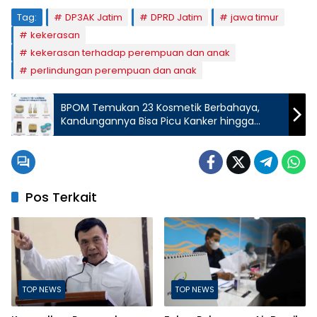
Tag:
DP3AK Jatim
DPRD Jatim
jawa timur
kekerasan
kekerasan terhadap perempuan dan anak
perlindungan perempuan dan anak
BPOM Temukan 23 Kosmetik Berbahaya,
Kandungannya Bisa Picu Kanker hingga
Rusak Organ
Pos Terkait
TOP NEWS
TOP NEWS