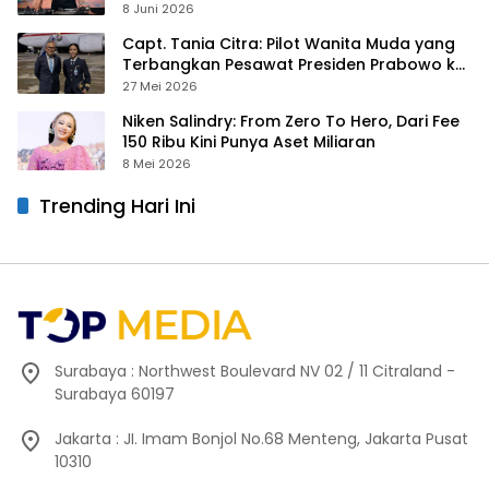
hingga Gurita Bisnis Sambal Babon
8 Juni 2026
Capt. Tania Citra: Pilot Wanita Muda yang
Terbangkan Pesawat Presiden Prabowo ke
Prancis
27 Mei 2026
Niken Salindry: From Zero To Hero, Dari Fee
150 Ribu Kini Punya Aset Miliaran
8 Mei 2026
Trending Hari Ini
Surabaya : Northwest Boulevard NV 02 / 11 Citraland -
Surabaya 60197
Jakarta : JI. Imam Bonjol No.68 Menteng, Jakarta Pusat
10310