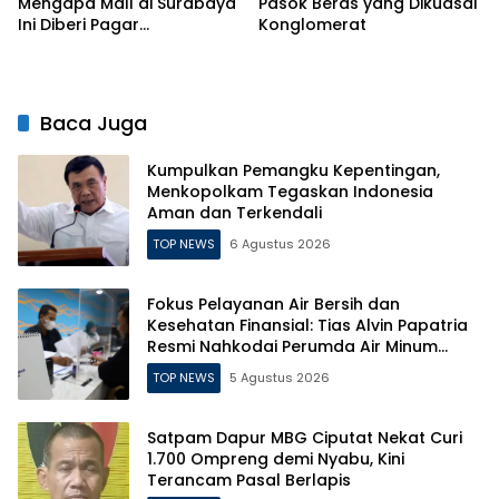
Mengapa Mall di Surabaya
Pasok Beras yang Dikuasai
Ini Diberi Pagar
Konglomerat
Pengelolanya
Baca Juga
Kumpulkan Pemangku Kepentingan,
Menkopolkam Tegaskan Indonesia
Aman dan Terkendali
TOP NEWS
6 Agustus 2026
Fokus Pelayanan Air Bersih dan
Kesehatan Finansial: Tias Alvin Papatria
Resmi Nahkodai Perumda Air Minum
Surabaya
TOP NEWS
5 Agustus 2026
Satpam Dapur MBG Ciputat Nekat Curi
1.700 Ompreng demi Nyabu, Kini
Terancam Pasal Berlapis