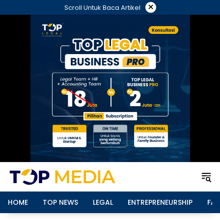
Langsung
×
Scroll Untuk Baca Artikel
ke
konten
HOME
TOP NEWS
LEGAL
ENTREPRENEURSHIP
FAM