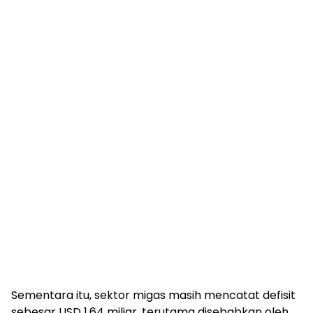
Sementara itu, sektor migas masih mencatat defisit
sebesar USD 1,64 miliar, terutama disebabkan oleh