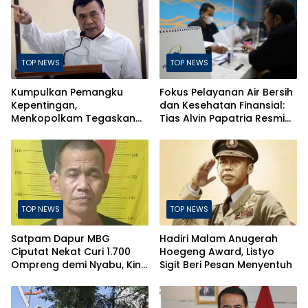
TOP NEWS
TOP NEWS
Kumpulkan Pemangku
Fokus Pelayanan Air Bersih
Kepentingan,
dan Kesehatan Finansial:
Menkopolkam Tegaskan
Tias Alvin Papatria Resmi
Indonesia Aman dan
Nahkodai Perumda Air
Terkendali
Minum Surabaya
TOP NEWS
TOP NEWS
Satpam Dapur MBG
Hadiri Malam Anugerah
Ciputat Nekat Curi 1.700
Hoegeng Award, Listyo
Ompreng demi Nyabu, Kini
Sigit Beri Pesan Menyentuh
Terancam Pasal Berlapis