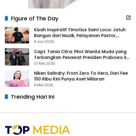
Figure of The Day
Kisah Inspiratif Timotius Saint Loco: Jatuh
Bangun dari Musik, Pelayanan Pastor,
hingga Gurita Bisnis Sambal Babon
8 Juni 2026
Capt. Tania Citra: Pilot Wanita Muda yang
Terbangkan Pesawat Presiden Prabowo ke
Prancis
27 Mei 2026
Niken Salindry: From Zero To Hero, Dari Fee
150 Ribu Kini Punya Aset Miliaran
8 Mei 2026
Trending Hari Ini