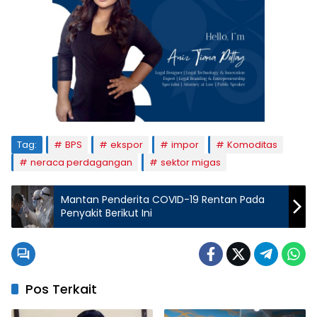
Tag:
BPS
ekspor
impor
Komoditas
neraca perdagangan
sektor migas
Mantan Penderita COVID-19 Rentan Pada
Penyakit Berikut Ini
Pos Terkait