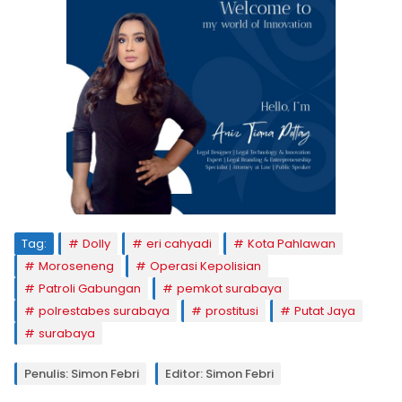
Tag:
Dolly
eri cahyadi
Kota Pahlawan
Moroseneng
Operasi Kepolisian
Patroli Gabungan
pemkot surabaya
polrestabes surabaya
prostitusi
Putat Jaya
surabaya
Penulis: Simon Febri
Editor: Simon Febri