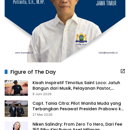
Figure of The Day
Kisah Inspiratif Timotius Saint Loco: Jatuh
Bangun dari Musik, Pelayanan Pastor,
hingga Gurita Bisnis Sambal Babon
8 Juni 2026
Capt. Tania Citra: Pilot Wanita Muda yang
Terbangkan Pesawat Presiden Prabowo ke
Prancis
27 Mei 2026
Niken Salindry: From Zero To Hero, Dari Fee
150 Ribu Kini Punya Aset Miliaran