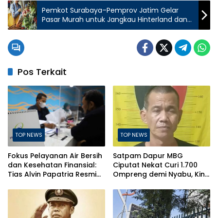
Pemkot Surabaya–Pemprov Jatim Gelar
Pasar Murah untuk Jangkau Hinterland dan
Kawasan Padat
Pos Terkait
TOP NEWS
TOP NEWS
Fokus Pelayanan Air Bersih
Satpam Dapur MBG
dan Kesehatan Finansial:
Ciputat Nekat Curi 1.700
Tias Alvin Papatria Resmi
Ompreng demi Nyabu, Kini
Nahkodai Perumda Air
Terancam Pasal Berlapis
Minum Surabaya