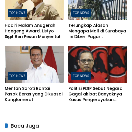
TOP NEWS
TOP NEWS
Hadiri Malam Anugerah
Terungkap Alasan
Hoegeng Award, Listyo
Mengapa Mall di Surabaya
Sigit Beri Pesan Menyentuh
Ini Diberi Pagar
Pengelolanya
TOP NEWS
TOP NEWS
Mentan Soroti Rantai
Politisi PDIP Sebut Negara
Pasok Beras yang Dikuasai
Gagal akibat Banyaknya
Konglomerat
Kasus Pengeroyokan
Berujung Kematian
Baca Juga