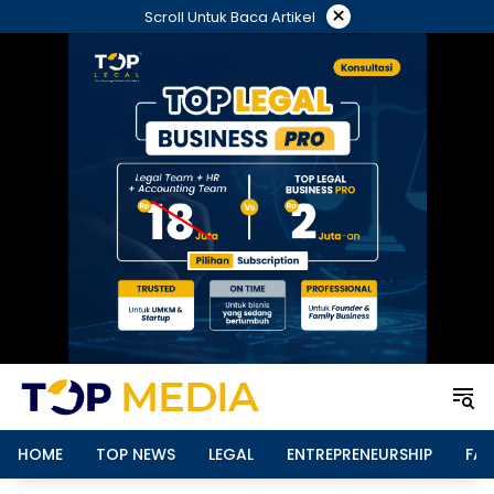
Langsung
×
Scroll Untuk Baca Artikel
ke
konten
HOME
TOP NEWS
LEGAL
ENTREPRENEURSHIP
FAM