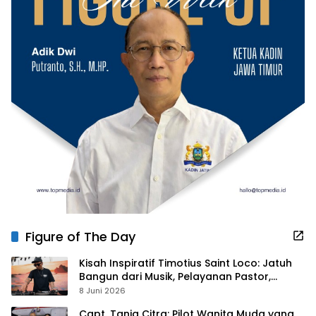
Figure of The Day
Kisah Inspiratif Timotius Saint Loco: Jatuh
Bangun dari Musik, Pelayanan Pastor,
hingga Gurita Bisnis Sambal Babon
8 Juni 2026
Capt. Tania Citra: Pilot Wanita Muda yang