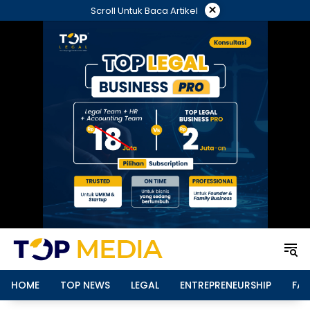
Langsung
×
Scroll Untuk Baca Artikel
ke
konten
HOME
TOP NEWS
LEGAL
ENTREPRENEURSHIP
FAM