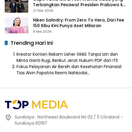
Terbangkan Pesawat Presiden Prabowo ke
Prancis
27 Mei 2026
Niken Salindry: From Zero To Hero, Dari Fee
150 Ribu Kini Punya Aset Miliaran
8 Mei 2026
Trending Hari Ini
Kreator Konten Rekam Usher GIIAS Tanpa Izin dan
Minta Ganti Rugi, Berikut Jerat Hukum PDP dan ITE
Fokus Pelayanan Air Bersih dan Kesehatan Finansial:
Tias Alvin Papatria Resmi Nahkodai…
Surabaya : Northwest Boulevard NV 02 / 11 Citraland -
Surabaya 60197