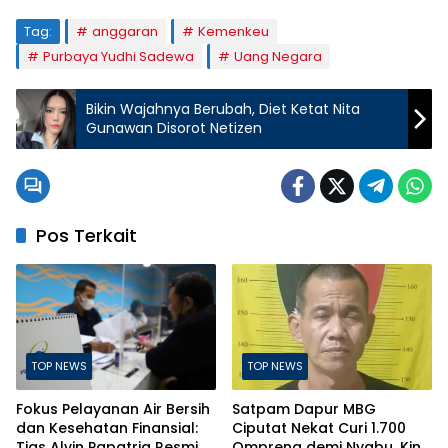
Tag:
anggaran
Kemenkeu
Purbaya Yudhi Sadewa
Uang Negara
Bikin Wajahnya Berubah, Diet Ketat Nita
Gunawan Disorot Netizen
Pos Terkait
TOP NEWS
TOP NEWS
Fokus Pelayanan Air Bersih
Satpam Dapur MBG
dan Kesehatan Finansial:
Ciputat Nekat Curi 1.700
Tias Alvin Papatria Resmi
Ompreng demi Nyabu, Kini