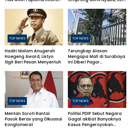
Nahkodai Perumda Air
Terancam Pasal Berlapis
Minum Surabaya
TOP NEWS
TOP NEWS
Hadiri Malam Anugerah
Terungkap Alasan
Hoegeng Award, Listyo
Mengapa Mall di Surabaya
Sigit Beri Pesan Menyentuh
Ini Diberi Pagar
Pengelolanya
TOP NEWS
TOP NEWS
Mentan Soroti Rantai
Politisi PDIP Sebut Negara
Pasok Beras yang Dikuasai
Gagal akibat Banyaknya
Konglomerat
Kasus Pengeroyokan
Berujung Kematian