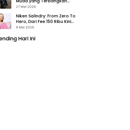
Muda yang Terbangkan
Pesawat Presiden Prabowo ke
27 Mei 2026
Prancis
Niken Salindry: From Zero To
Hero, Dari Fee 150 Ribu Kini
Punya Aset Miliaran
8 Mei 2026
ending Hari Ini