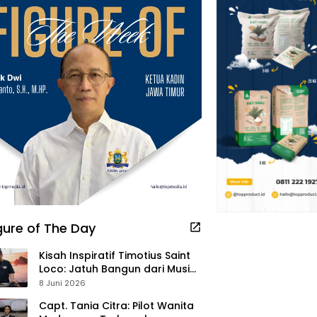
gure of The Day
Kisah Inspiratif Timotius Saint
Loco: Jatuh Bangun dari Musik,
Pelayanan Pastor, hingga
8 Juni 2026
Gurita Bisnis Sambal Babon
Capt. Tania Citra: Pilot Wanita