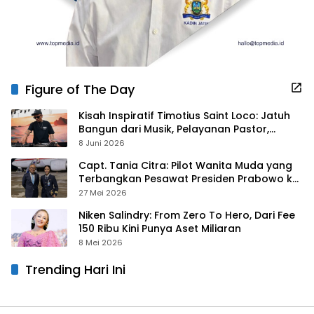
Figure of The Day
Kisah Inspiratif Timotius Saint Loco: Jatuh
Bangun dari Musik, Pelayanan Pastor,
hingga Gurita Bisnis Sambal Babon
8 Juni 2026
Capt. Tania Citra: Pilot Wanita Muda yang
Terbangkan Pesawat Presiden Prabowo ke
Prancis
27 Mei 2026
Niken Salindry: From Zero To Hero, Dari Fee
150 Ribu Kini Punya Aset Miliaran
8 Mei 2026
Trending Hari Ini