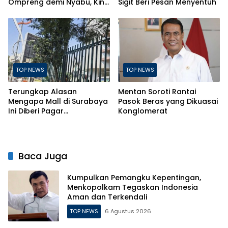
Ompreng demi Nyabu, Kini
Sigit Beri Pesan Menyentuh
Terancam Pasal Berlapis
TOP NEWS
TOP NEWS
Terungkap Alasan
Mentan Soroti Rantai
Mengapa Mall di Surabaya
Pasok Beras yang Dikuasai
Ini Diberi Pagar
Konglomerat
Pengelolanya
Baca Juga
Kumpulkan Pemangku Kepentingan,
Menkopolkam Tegaskan Indonesia
Aman dan Terkendali
TOP NEWS
6 Agustus 2026