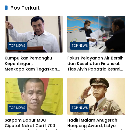
Pos Terkait
TOP NEWS
TOP NEWS
Kumpulkan Pemangku
Fokus Pelayanan Air Bersih
Kepentingan,
dan Kesehatan Finansial:
Menkopolkam Tegaskan
Tias Alvin Papatria Resmi
Indonesia Aman dan
Nahkodai Perumda Air
Terkendali
Minum Surabaya
TOP NEWS
TOP NEWS
Satpam Dapur MBG
Hadiri Malam Anugerah
Ciputat Nekat Curi 1.700
Hoegeng Award, Listyo