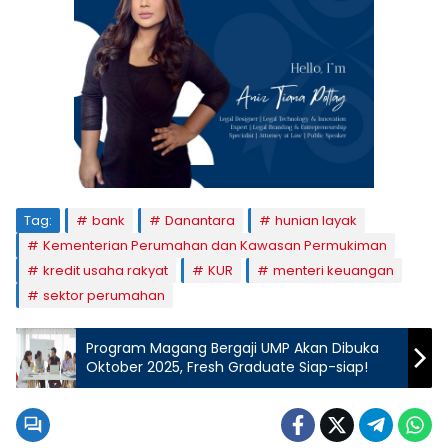
Tag:
bank
Danantara
hunian layak
Kementerian Perumahan dan Kawasan Permukiman
kredit usaha rakyat
KUR
menteri keuangan
sektor perumahan
Program Magang Bergaji UMP Akan Dibuka
Oktober 2025, Fresh Graduate Siap-siap!