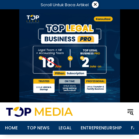
Langsung
×
Scroll Untuk Baca Artikel
ke
konten
HOME
TOP NEWS
LEGAL
ENTREPRENEURSHIP
FAM