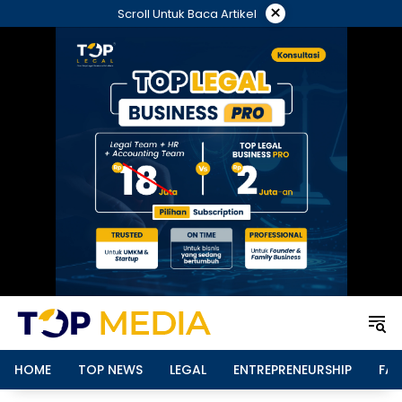
Langsung
×
Scroll Untuk Baca Artikel
ke
konten
HOME
TOP NEWS
LEGAL
ENTREPRENEURSHIP
FAM