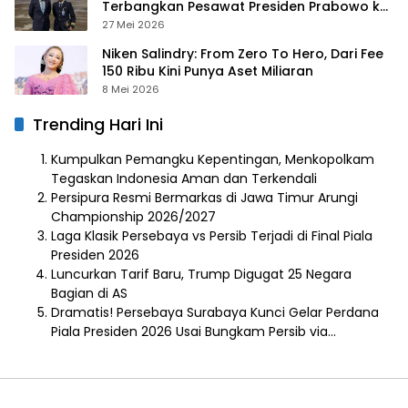
Terbangkan Pesawat Presiden Prabowo ke
Prancis
27 Mei 2026
Niken Salindry: From Zero To Hero, Dari Fee
150 Ribu Kini Punya Aset Miliaran
8 Mei 2026
Trending Hari Ini
Kumpulkan Pemangku Kepentingan, Menkopolkam
Tegaskan Indonesia Aman dan Terkendali
Persipura Resmi Bermarkas di Jawa Timur Arungi
Championship 2026/2027
Laga Klasik Persebaya vs Persib Terjadi di Final Piala
Presiden 2026
Luncurkan Tarif Baru, Trump Digugat 25 Negara
Bagian di AS
Dramatis! Persebaya Surabaya Kunci Gelar Perdana
Piala Presiden 2026 Usai Bungkam Persib via…