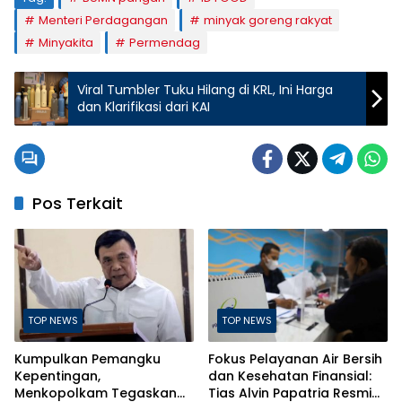
Menteri Perdagangan
minyak goreng rakyat
Minyakita
Permendag
Viral Tumbler Tuku Hilang di KRL, Ini Harga
dan Klarifikasi dari KAI
Pos Terkait
TOP NEWS
TOP NEWS
Kumpulkan Pemangku
Fokus Pelayanan Air Bersih
Kepentingan,
dan Kesehatan Finansial:
Menkopolkam Tegaskan
Tias Alvin Papatria Resmi