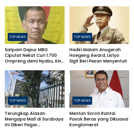
Indonesia Aman dan
Nahkodai Perumda Air
Terkendali
Minum Surabaya
TOP NEWS
TOP NEWS
Satpam Dapur MBG
Hadiri Malam Anugerah
Ciputat Nekat Curi 1.700
Hoegeng Award, Listyo
Ompreng demi Nyabu, Kini
Sigit Beri Pesan Menyentuh
Terancam Pasal Berlapis
TOP NEWS
TOP NEWS
Terungkap Alasan
Mentan Soroti Rantai
Mengapa Mall di Surabaya
Pasok Beras yang Dikuasai
Ini Diberi Pagar
Konglomerat
Pengelolanya