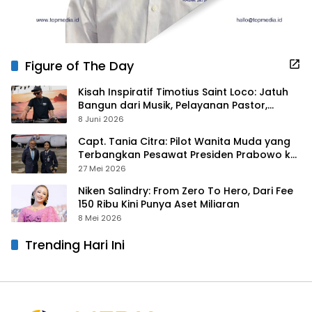
Figure of The Day
Kisah Inspiratif Timotius Saint Loco: Jatuh
Bangun dari Musik, Pelayanan Pastor,
hingga Gurita Bisnis Sambal Babon
8 Juni 2026
Capt. Tania Citra: Pilot Wanita Muda yang
Terbangkan Pesawat Presiden Prabowo ke
Prancis
27 Mei 2026
Niken Salindry: From Zero To Hero, Dari Fee
150 Ribu Kini Punya Aset Miliaran
8 Mei 2026
Trending Hari Ini