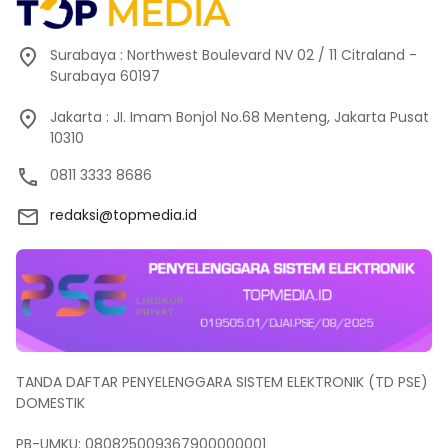
Surabaya : Northwest Boulevard NV 02 / 11 Citraland -
Surabaya 60197
Jakarta : JI. Imam Bonjol No.68 Menteng, Jakarta Pusat
10310
0811 3333 8686
redaksi@topmedia.id
TANDA DAFTAR PENYELENGGARA SISTEM ELEKTRONIK (TD PSE)
DOMESTIK
PB-UMKU: 080825009367900000001