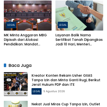
Hukumnya!
LEGAL
LEGAL
MK Minta Anggaran MBG
Layanan Balik Nama
Dipisah dari Alokasi
Sertifikat Tanah Dipangkas
Pendidikan: Mandat
Jadi 10 Hari, Menteri
Konstitusi 20 Persen Tak
ATR/BPN Ancam Pecat
Boleh Dikebiri
Petugas Nakal
Baca Juga
Kreator Konten Rekam Usher GIIAS
Tanpa Izin dan Minta Ganti Rugi, Berikut
Jerat Hukum PDP dan ITE
LEGAL
5 Agustus 2026
Nekat Jual Miras Cup Tanpa Izin, Outlet