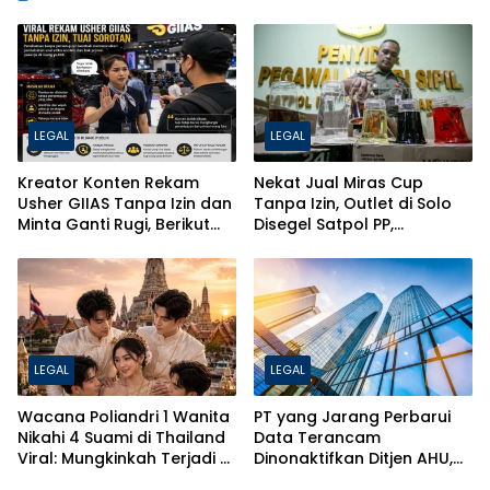
LEGAL
LEGAL
Kreator Konten Rekam
Nekat Jual Miras Cup
Usher GIIAS Tanpa Izin dan
Tanpa Izin, Outlet di Solo
Minta Ganti Rugi, Berikut
Disegel Satpol PP,
Jerat Hukum PDP dan ITE
Pentingnya Izin SKPL & SIUP-
MB untuk Bisnis
LEGAL
LEGAL
Wacana Poliandri 1 Wanita
PT yang Jarang Perbarui
Nikahi 4 Suami di Thailand
Data Terancam
Viral: Mungkinkah Terjadi di
Dinonaktifkan Ditjen AHU,
Indonesia? Ini Penjelasan
Ini Penjelasan Lengkapnya