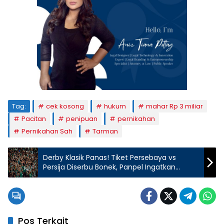
Tag:
cek kosong
hukum
mahar Rp 3 miliar
Pacitan
penipuan
pernikahan
Pernikahan Sah
Tarman
Derby Klasik Panas! Tiket Persebaya vs
Persija Diserbu Bonek, Panpel Ingatkan
Jangan Beli di Calo
Pos Terkait