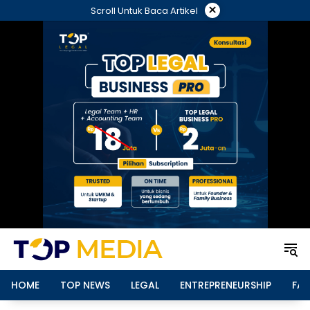
Langsung
×
Scroll Untuk Baca Artikel
ke
konten
HOME
TOP NEWS
LEGAL
ENTREPRENEURSHIP
FAM