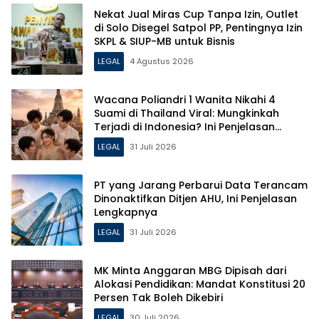
Nekat Jual Miras Cup Tanpa Izin, Outlet
di Solo Disegel Satpol PP, Pentingnya Izin
SKPL & SIUP-MB untuk Bisnis
LEGAL
4 Agustus 2026
Wacana Poliandri 1 Wanita Nikahi 4
Suami di Thailand Viral: Mungkinkah
Terjadi di Indonesia? Ini Penjelasan
Hukumnya!
LEGAL
31 Juli 2026
PT yang Jarang Perbarui Data Terancam
Dinonaktifkan Ditjen AHU, Ini Penjelasan
Lengkapnya
LEGAL
31 Juli 2026
MK Minta Anggaran MBG Dipisah dari
Alokasi Pendidikan: Mandat Konstitusi 20
Persen Tak Boleh Dikebiri
LEGAL
30 Juli 2026