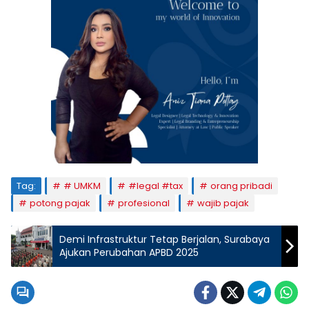
Tag:
# UMKM
#legal #tax
orang pribadi
potong pajak
profesional
wajib pajak
Demi Infrastruktur Tetap Berjalan, Surabaya
Ajukan Perubahan APBD 2025