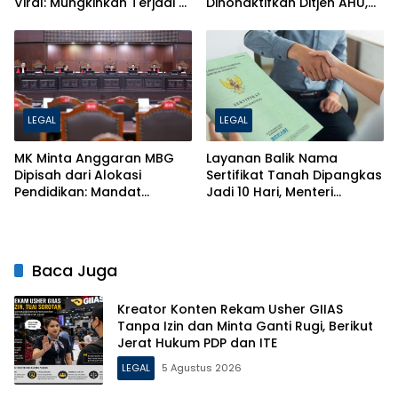
Viral: Mungkinkah Terjadi di
Dinonaktifkan Ditjen AHU,
Indonesia? Ini Penjelasan
Ini Penjelasan Lengkapnya
Hukumnya!
LEGAL
LEGAL
MK Minta Anggaran MBG
Layanan Balik Nama
Dipisah dari Alokasi
Sertifikat Tanah Dipangkas
Pendidikan: Mandat
Jadi 10 Hari, Menteri
Konstitusi 20 Persen Tak
ATR/BPN Ancam Pecat
Boleh Dikebiri
Petugas Nakal
Baca Juga
Kreator Konten Rekam Usher GIIAS
Tanpa Izin dan Minta Ganti Rugi, Berikut
Jerat Hukum PDP dan ITE
LEGAL
5 Agustus 2026