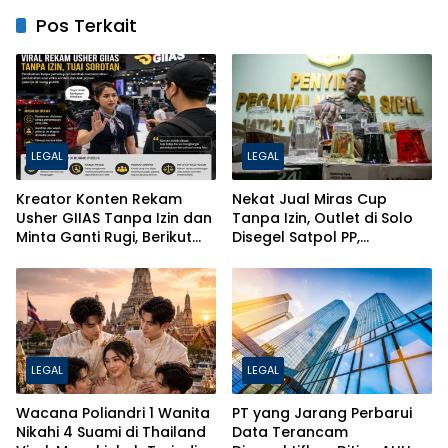
Pos Terkait
LEGAL
LEGAL
Kreator Konten Rekam
Nekat Jual Miras Cup
Usher GIIAS Tanpa Izin dan
Tanpa Izin, Outlet di Solo
Minta Ganti Rugi, Berikut
Disegel Satpol PP,
Jerat Hukum PDP dan ITE
Pentingnya Izin SKPL & SIUP-
MB untuk Bisnis
LEGAL
LEGAL
Wacana Poliandri 1 Wanita
PT yang Jarang Perbarui
Nikahi 4 Suami di Thailand
Data Terancam