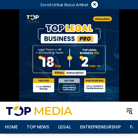
Langsung
×
Scroll Untuk Baca Artikel
ke
konten
HOME
TOP NEWS
LEGAL
ENTREPRENEURSHIP
FAM