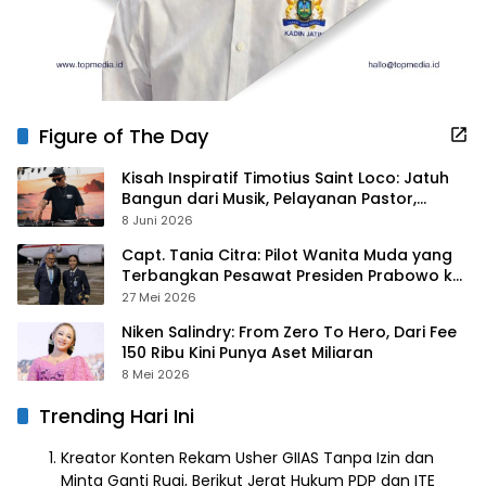
Figure of The Day
Kisah Inspiratif Timotius Saint Loco: Jatuh
Bangun dari Musik, Pelayanan Pastor,
hingga Gurita Bisnis Sambal Babon
8 Juni 2026
Capt. Tania Citra: Pilot Wanita Muda yang
Terbangkan Pesawat Presiden Prabowo ke
Prancis
27 Mei 2026
Niken Salindry: From Zero To Hero, Dari Fee
150 Ribu Kini Punya Aset Miliaran
8 Mei 2026
Trending Hari Ini
Kreator Konten Rekam Usher GIIAS Tanpa Izin dan
Minta Ganti Rugi, Berikut Jerat Hukum PDP dan ITE