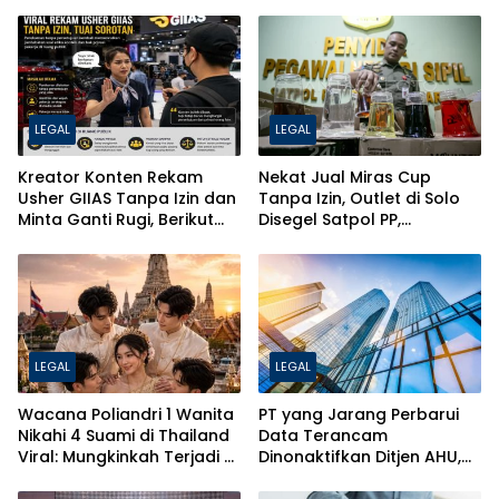
LEGAL
LEGAL
Kreator Konten Rekam
Nekat Jual Miras Cup
Usher GIIAS Tanpa Izin dan
Tanpa Izin, Outlet di Solo
Minta Ganti Rugi, Berikut
Disegel Satpol PP,
Jerat Hukum PDP dan ITE
Pentingnya Izin SKPL & SIUP-
MB untuk Bisnis
LEGAL
LEGAL
Wacana Poliandri 1 Wanita
PT yang Jarang Perbarui
Nikahi 4 Suami di Thailand
Data Terancam
Viral: Mungkinkah Terjadi di
Dinonaktifkan Ditjen AHU,
Indonesia? Ini Penjelasan
Ini Penjelasan Lengkapnya