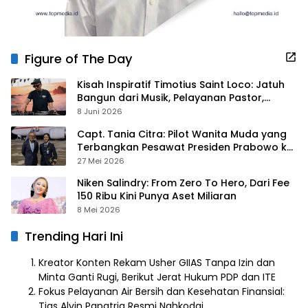
Figure of The Day
Kisah Inspiratif Timotius Saint Loco: Jatuh
Bangun dari Musik, Pelayanan Pastor,
hingga Gurita Bisnis Sambal Babon
8 Juni 2026
Capt. Tania Citra: Pilot Wanita Muda yang
Terbangkan Pesawat Presiden Prabowo ke
Prancis
27 Mei 2026
Niken Salindry: From Zero To Hero, Dari Fee
150 Ribu Kini Punya Aset Miliaran
8 Mei 2026
Trending Hari Ini
Kreator Konten Rekam Usher GIIAS Tanpa Izin dan
Minta Ganti Rugi, Berikut Jerat Hukum PDP dan ITE
Fokus Pelayanan Air Bersih dan Kesehatan Finansial:
Tias Alvin Papatria Resmi Nahkodai…