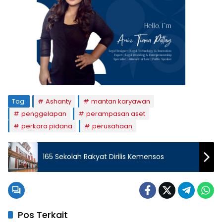
Tag:
Ashanty
mantan karyawan
penggelapan
perampasan aset
perkara pidana
perusahaan
165 Sekolah Rakyat Dirilis Kemensos
Pos Terkait