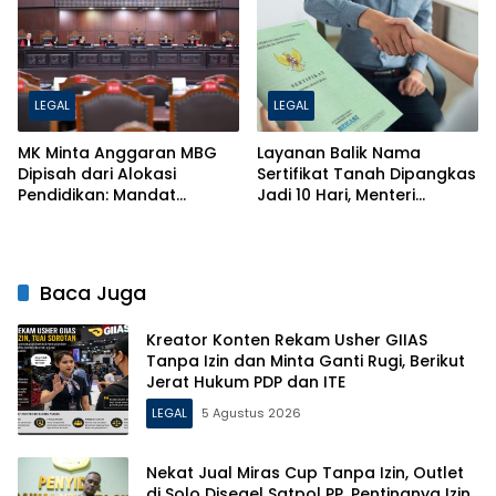
Hukumnya!
LEGAL
LEGAL
MK Minta Anggaran MBG
Layanan Balik Nama
Dipisah dari Alokasi
Sertifikat Tanah Dipangkas
Pendidikan: Mandat
Jadi 10 Hari, Menteri
Konstitusi 20 Persen Tak
ATR/BPN Ancam Pecat
Boleh Dikebiri
Petugas Nakal
Baca Juga
Kreator Konten Rekam Usher GIIAS
Tanpa Izin dan Minta Ganti Rugi, Berikut
Jerat Hukum PDP dan ITE
LEGAL
5 Agustus 2026
Nekat Jual Miras Cup Tanpa Izin, Outlet
di Solo Disegel Satpol PP, Pentingnya Izin