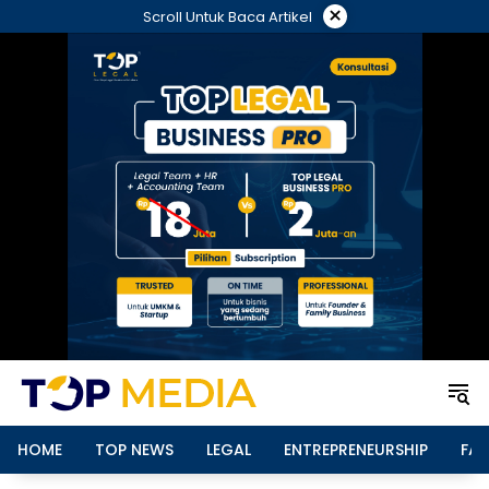
Langsung
×
Scroll Untuk Baca Artikel
ke
konten
HOME
TOP NEWS
LEGAL
ENTREPRENEURSHIP
FAM