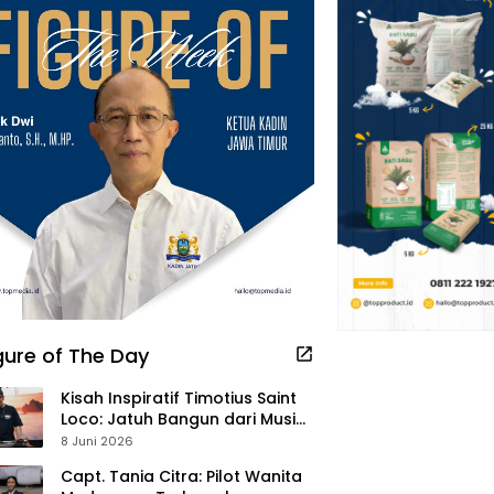
gure of The Day
Kisah Inspiratif Timotius Saint
Loco: Jatuh Bangun dari Musik,
Pelayanan Pastor, hingga
8 Juni 2026
Gurita Bisnis Sambal Babon
Capt. Tania Citra: Pilot Wanita