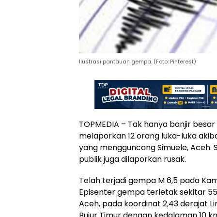
Ilustrasi pantauan gempa. (Foto: Pinterest)
TOPMEDIA – Tak hanya banjir besa
melaporkan 12 orang luka-luka aki
yang mengguncang Simuele, Aceh. Sela
publik juga dilaporkan rusak.
Telah terjadi gempa M 6,5 pada Kamis
Episenter gempa terletak sekitar 5
Aceh, pada koordinat 2,43 derajat L
Bujur Timur dengan kedalaman 10 km.