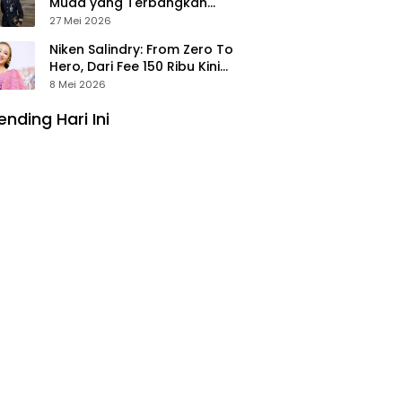
Muda yang Terbangkan
Pesawat Presiden Prabowo ke
27 Mei 2026
Prancis
Niken Salindry: From Zero To
Hero, Dari Fee 150 Ribu Kini
Punya Aset Miliaran
8 Mei 2026
ending Hari Ini