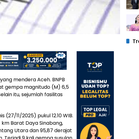
Tr
r yang mendera Aceh. BNPB
bat gempa magnitudo (M) 6,5
in itu, sejumlah fasilitas
 (27/11/2025) pukul 12.10 WIB.
5 km Barat Daya Sinabang,
intang Utara dan 95,87 derajat
 Terjadi 9 kali gempa susulan