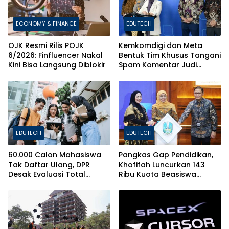
ECONOMY & FINANCE
EDUTECH
OJK Resmi Rilis POJK
Kemkomdigi dan Meta
6/2026: Finfluencer Nakal
Bentuk Tim Khusus Tangani
Kini Bisa Langsung Diblokir
Spam Komentar Judi
Online
EDUTECH
EDUTECH
60.000 Calon Mahasiswa
Pangkas Gap Pendidikan,
Tak Daftar Ulang, DPR
Khofifah Luncurkan 143
Desak Evaluasi Total
Ribu Kuota Beasiswa
Sistem Penerimaan PTN
Pelajar dan Mahasiswa di
Jatim