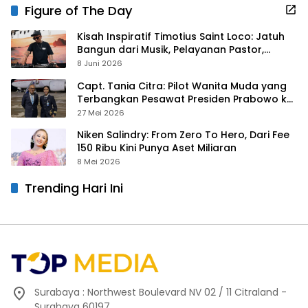
Figure of The Day
Kisah Inspiratif Timotius Saint Loco: Jatuh
Bangun dari Musik, Pelayanan Pastor,
hingga Gurita Bisnis Sambal Babon
8 Juni 2026
Capt. Tania Citra: Pilot Wanita Muda yang
Terbangkan Pesawat Presiden Prabowo ke
Prancis
27 Mei 2026
Niken Salindry: From Zero To Hero, Dari Fee
150 Ribu Kini Punya Aset Miliaran
8 Mei 2026
Trending Hari Ini
Surabaya : Northwest Boulevard NV 02 / 11 Citraland -
Surabaya 60197