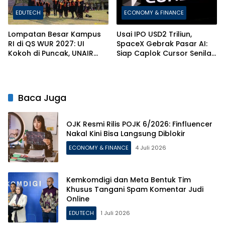
EDUTECH
ECONOMY & FINANCE
Lompatan Besar Kampus
Usai IPO USD2 Triliun,
RI di QS WUR 2027: UI
SpaceX Gebrak Pasar AI:
Kokoh di Puncak, UNAIR
Siap Caplok Cursor Senilai
dan ITS Bikin Kejutan!
Rp1.063 Triliun!
Baca Juga
OJK Resmi Rilis POJK 6/2026: Finfluencer
Nakal Kini Bisa Langsung Diblokir
ECONOMY & FINANCE
4 Juli 2026
Kemkomdigi dan Meta Bentuk Tim
Khusus Tangani Spam Komentar Judi
Online
EDUTECH
1 Juli 2026