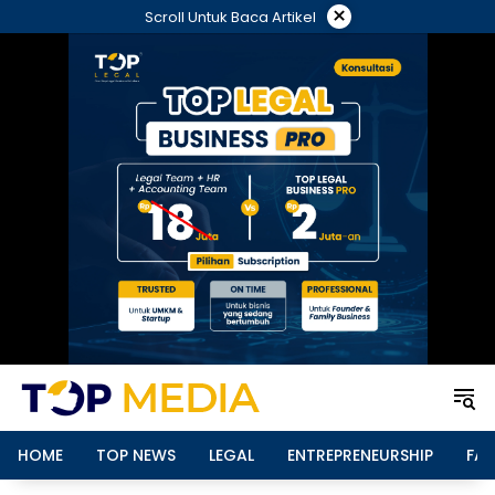
Langsung
×
Scroll Untuk Baca Artikel
ke
konten
HOME
TOP NEWS
LEGAL
ENTREPRENEURSHIP
FAM