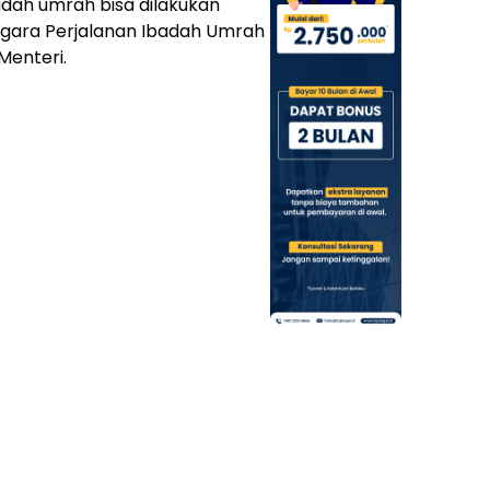
dah umrah bisa dilakukan
ggara Perjalanan Ibadah Umrah
Menteri.