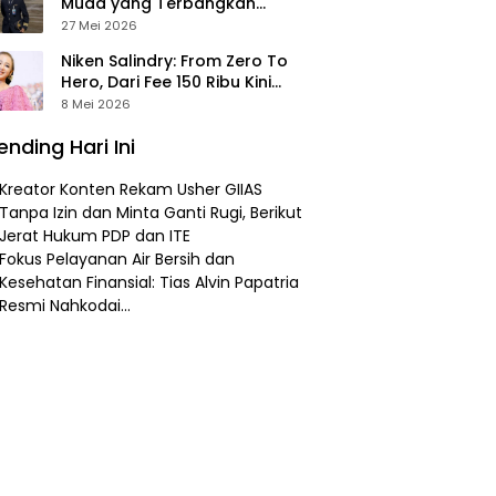
Muda yang Terbangkan
Pesawat Presiden Prabowo ke
27 Mei 2026
Prancis
Niken Salindry: From Zero To
Hero, Dari Fee 150 Ribu Kini
Punya Aset Miliaran
8 Mei 2026
ending Hari Ini
Kreator Konten Rekam Usher GIIAS
Tanpa Izin dan Minta Ganti Rugi, Berikut
Jerat Hukum PDP dan ITE
Fokus Pelayanan Air Bersih dan
Kesehatan Finansial: Tias Alvin Papatria
Resmi Nahkodai…