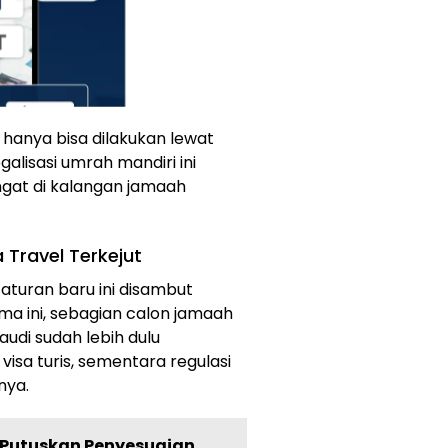
anya bisa dilakukan lewat
galisasi umrah mandiri ini
gat di kalangan jamaah
Travel Terkejut
aturan baru ini disambut
ma ini, sebagian calon jamaah
udi sudah lebih dulu
sa turis, sementara regulasi
nya.
 Putuskan Penyesuaian