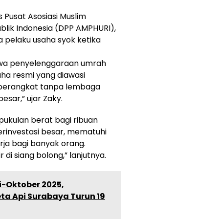
 Pusat Asosiasi Muslim
blik Indonesia (DPP AMPHURI),
 pelaku usaha syok ketika
ahwa penyelenggaraan umrah
aha resmi yang diawasi
 berangkat tanpa lembaga
esar,” ujar Zaky.
i pukulan berat bagi ribuan
rinvestasi besar, mematuhi
ja bagi banyak orang.
r di siang bolong,” lanjutnya.
-Oktober 2025,
eta Api Surabaya Turun 19