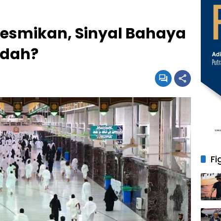
resmikan, Sinyal Bahaya
adah?
Fi