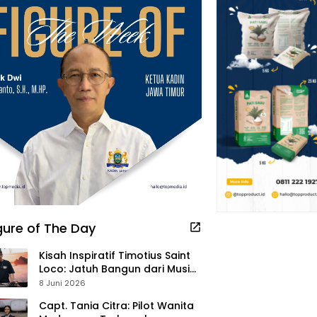
gure of The Day
Kisah Inspiratif Timotius Saint
Loco: Jatuh Bangun dari Musik,
Pelayanan Pastor, hingga
8 Juni 2026
Gurita Bisnis Sambal Babon
Capt. Tania Citra: Pilot Wanita