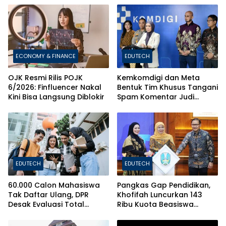
ECONOMY & FINANCE
EDUTECH
OJK Resmi Rilis POJK
Kemkomdigi dan Meta
6/2026: Finfluencer Nakal
Bentuk Tim Khusus Tangani
Kini Bisa Langsung Diblokir
Spam Komentar Judi
Online
EDUTECH
EDUTECH
60.000 Calon Mahasiswa
Pangkas Gap Pendidikan,
Tak Daftar Ulang, DPR
Khofifah Luncurkan 143
Desak Evaluasi Total
Ribu Kuota Beasiswa
Sistem Penerimaan PTN
Pelajar dan Mahasiswa di
Jatim