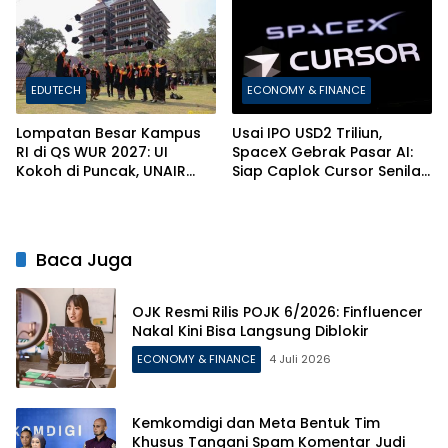
EDUTECH
ECONOMY & FINANCE
Lompatan Besar Kampus
Usai IPO USD2 Triliun,
RI di QS WUR 2027: UI
SpaceX Gebrak Pasar AI:
Kokoh di Puncak, UNAIR
Siap Caplok Cursor Senilai
dan ITS Bikin Kejutan!
Rp1.063 Triliun!
Baca Juga
OJK Resmi Rilis POJK 6/2026: Finfluencer
Nakal Kini Bisa Langsung Diblokir
ECONOMY & FINANCE
4 Juli 2026
Kemkomdigi dan Meta Bentuk Tim
Khusus Tangani Spam Komentar Judi