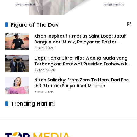
Figure of The Day
Kisah Inspiratif Timotius Saint Loco: Jatuh
Bangun dari Musik, Pelayanan Pastor,
hingga Gurita Bisnis Sambal Babon
8 Juni 2026
Capt. Tania Citra: Pilot Wanita Muda yang
Terbangkan Pesawat Presiden Prabowo ke
Prancis
27 Mei 2026
Niken Salindry: From Zero To Hero, Dari Fee
150 Ribu Kini Punya Aset Miliaran
8 Mei 2026
Trending Hari Ini