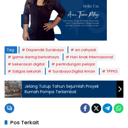
Tag:
Dispendik Surabaya
eri cahyadi
game daring berbahaya
Hari Anak Internasional
kekerasan digital
perlindungan pelajar
Satgas sekolah
Surabaya Digital Aman
TPPKS
Jelang Tutup Tahun Sejumlah Proyek
Rumah Pompa Terlambat
Pos Terkait