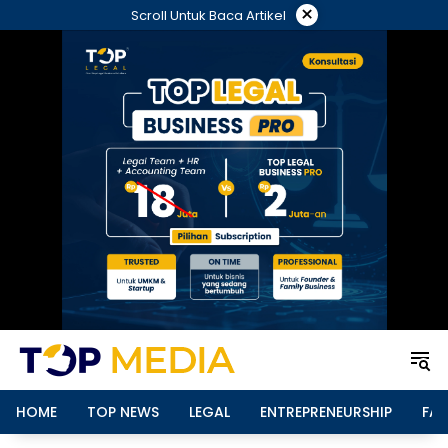
Langsung
×
Scroll Untuk Baca Artikel
ke
konten
HOME
TOP NEWS
LEGAL
ENTREPRENEURSHIP
FAM