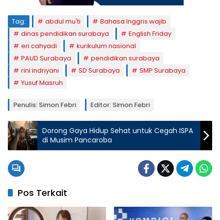
Tag:
abdul mu'ti
Bahasa Inggris wajib
dinas pendidikan surabaya
English Friday
eri cahyadi
kurikulum nasional
PAUD Surabaya
pendidikan surabaya
rini indriyani
SD Surabaya
SMP Surabaya
Yusuf Masruh
Penulis: Simon Febri
Editor: Simon Febri
Dorong Gaya Hidup Sehat untuk Cegah ISPA
di Musim Pancaroba
Pos Terkait