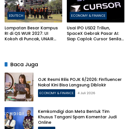
EDUTECH
ECONOMY & FINANCE
Lompatan Besar Kampus
Usai IPO USD2 Triliun,
RI di QS WUR 2027: UI
SpaceX Gebrak Pasar AI:
Kokoh di Puncak, UNAIR
Siap Caplok Cursor Senilai
dan ITS Bikin Kejutan!
Rp1.063 Triliun!
Baca Juga
OJK Resmi Rilis POJK 6/2026: Finfluencer
Nakal Kini Bisa Langsung Diblokir
ECONOMY & FINANCE
4 Juli 2026
Kemkomdigi dan Meta Bentuk Tim
Khusus Tangani Spam Komentar Judi
Online