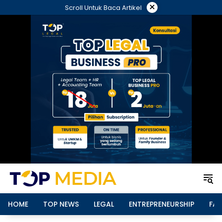
Langsung
×
Scroll Untuk Baca Artikel
ke
konten
HOME
TOP NEWS
LEGAL
ENTREPRENEURSHIP
FAM