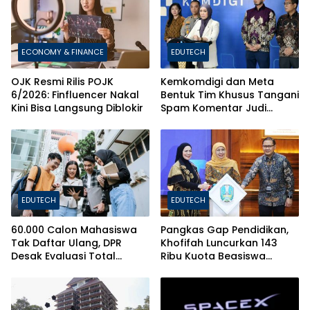
ECONOMY & FINANCE
EDUTECH
OJK Resmi Rilis POJK
Kemkomdigi dan Meta
6/2026: Finfluencer Nakal
Bentuk Tim Khusus Tangani
Kini Bisa Langsung Diblokir
Spam Komentar Judi
Online
EDUTECH
EDUTECH
60.000 Calon Mahasiswa
Pangkas Gap Pendidikan,
Tak Daftar Ulang, DPR
Khofifah Luncurkan 143
Desak Evaluasi Total
Ribu Kuota Beasiswa
Sistem Penerimaan PTN
Pelajar dan Mahasiswa di
Jatim