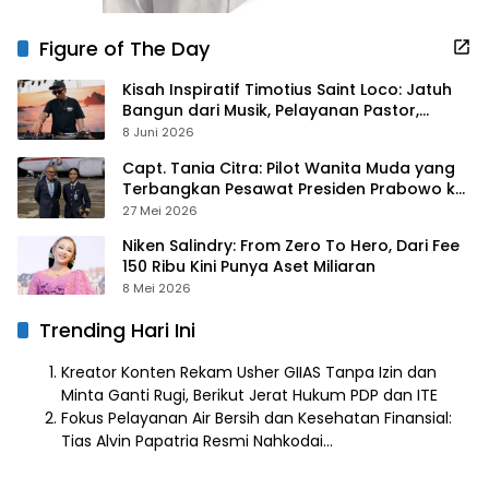
Figure of The Day
Kisah Inspiratif Timotius Saint Loco: Jatuh
Bangun dari Musik, Pelayanan Pastor,
hingga Gurita Bisnis Sambal Babon
8 Juni 2026
Capt. Tania Citra: Pilot Wanita Muda yang
Terbangkan Pesawat Presiden Prabowo ke
Prancis
27 Mei 2026
Niken Salindry: From Zero To Hero, Dari Fee
150 Ribu Kini Punya Aset Miliaran
8 Mei 2026
Trending Hari Ini
Kreator Konten Rekam Usher GIIAS Tanpa Izin dan
Minta Ganti Rugi, Berikut Jerat Hukum PDP dan ITE
Fokus Pelayanan Air Bersih dan Kesehatan Finansial:
Tias Alvin Papatria Resmi Nahkodai…