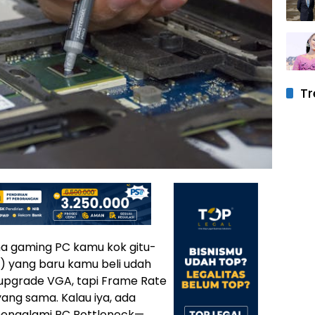
Tr
 gaming PC kamu kok gitu-
A) yang baru kamu beli udah
upgrade VGA, tapi Frame Rate
ang sama. Kalau iya, ada
engalami PC Bottleneck—