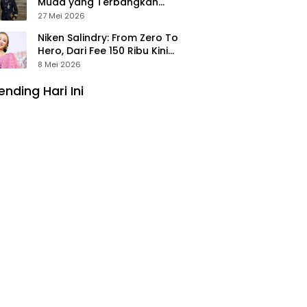
Muda yang Terbangkan
Pesawat Presiden Prabowo ke
27 Mei 2026
Prancis
Niken Salindry: From Zero To
Hero, Dari Fee 150 Ribu Kini
Punya Aset Miliaran
8 Mei 2026
ending Hari Ini