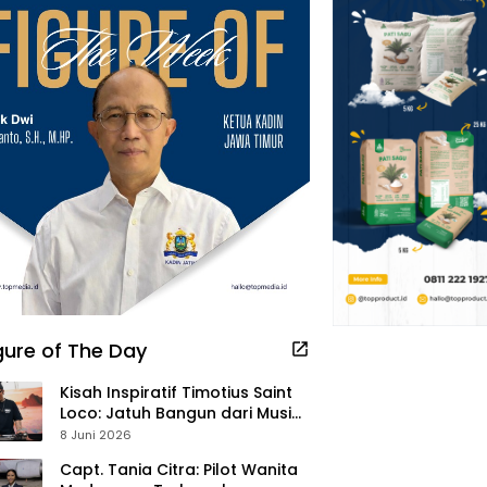
gure of The Day
Kisah Inspiratif Timotius Saint
Loco: Jatuh Bangun dari Musik,
Pelayanan Pastor, hingga
8 Juni 2026
Gurita Bisnis Sambal Babon
Capt. Tania Citra: Pilot Wanita