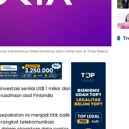
Tr
andai transformasi Nokia ke bisnis data center dan AI. (Foto: Nokia)
vestasi senilai US$ 1 miliar dari
rusahaan asal Finlandia
sepakatan ini menjadi titik balik
erangkat telekomunikasi
is dalam ekosistem data center