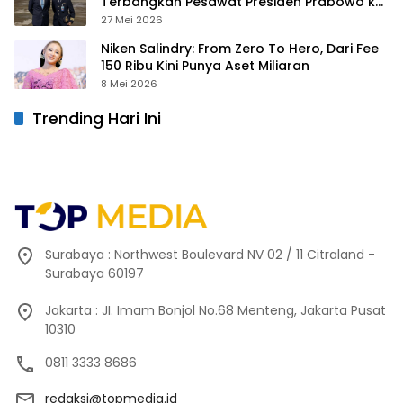
Terbangkan Pesawat Presiden Prabowo ke
Prancis
27 Mei 2026
Niken Salindry: From Zero To Hero, Dari Fee
150 Ribu Kini Punya Aset Miliaran
8 Mei 2026
Trending Hari Ini
Surabaya : Northwest Boulevard NV 02 / 11 Citraland -
Surabaya 60197
Jakarta : JI. Imam Bonjol No.68 Menteng, Jakarta Pusat
10310
0811 3333 8686
redaksi@topmedia.id