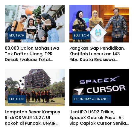
Online
EDUTECH
EDUTECH
60.000 Calon Mahasiswa
Pangkas Gap Pendidikan,
Tak Daftar Ulang, DPR
Khofifah Luncurkan 143
Desak Evaluasi Total
Ribu Kuota Beasiswa
Sistem Penerimaan PTN
Pelajar dan Mahasiswa di
Jatim
EDUTECH
ECONOMY & FINANCE
Lompatan Besar Kampus
Usai IPO USD2 Triliun,
RI di QS WUR 2027: UI
SpaceX Gebrak Pasar AI:
Kokoh di Puncak, UNAIR
Siap Caplok Cursor Senilai
dan ITS Bikin Kejutan!
Rp1.063 Triliun!