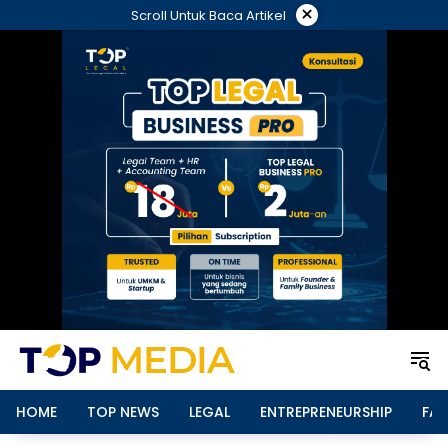
Langsung
×
Scroll Untuk Baca Artikel
ke
konten
HOME
TOP NEWS
LEGAL
ENTREPRENEURSHIP
FAM