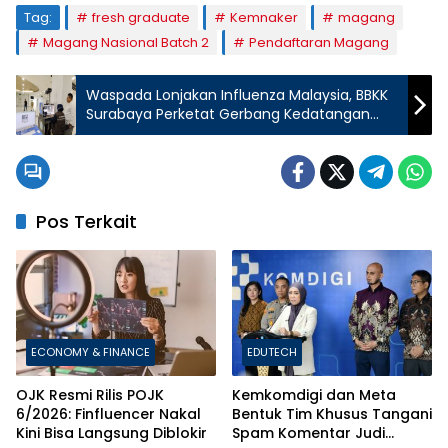
Tag:
fresh graduate
Kemnaker
magang
Magang Nasional Batch 2
Pendaftaran Magang
Waspada Lonjakan Influenza Malaysia, BBKK
Surabaya Perketat Gerbang Kedatangan
Internasional
Pos Terkait
ECONOMY & FINANCE
EDUTECH
OJK Resmi Rilis POJK
Kemkomdigi dan Meta
6/2026: Finfluencer Nakal
Bentuk Tim Khusus Tangani
Kini Bisa Langsung Diblokir
Spam Komentar Judi