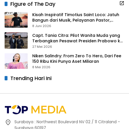
Figure of The Day
Kisah Inspiratif Timotius Saint Loco: Jatuh
Bangun dari Musik, Pelayanan Pastor,
hingga Gurita Bisnis Sambal Babon
8 Juni 2026
Capt. Tania Citra: Pilot Wanita Muda yang
Terbangkan Pesawat Presiden Prabowo ke
Prancis
27 Mei 2026
Niken Salindry: From Zero To Hero, Dari Fee
150 Ribu Kini Punya Aset Miliaran
8 Mei 2026
Trending Hari Ini
Surabaya : Northwest Boulevard NV 02 / 11 Citraland -
Surabaya 60197