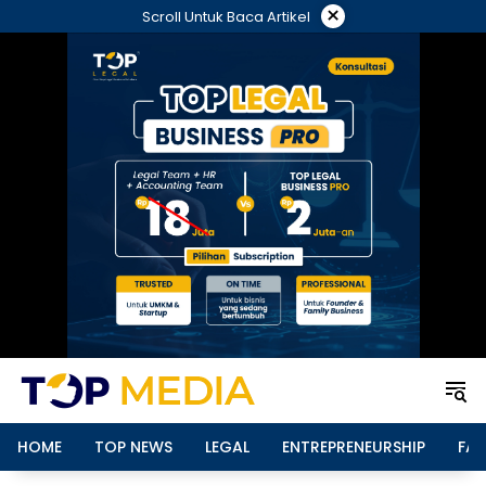
Langsung
×
Scroll Untuk Baca Artikel
ke
konten
HOME
TOP NEWS
LEGAL
ENTREPRENEURSHIP
FAM