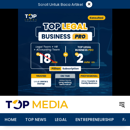
Langsung
×
Scroll Untuk Baca Artikel
ke
konten
HOME
TOP NEWS
LEGAL
ENTREPRENEURSHIP
FAM