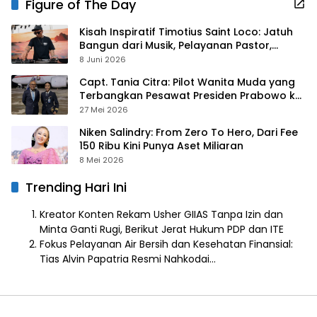
Figure of The Day
Kisah Inspiratif Timotius Saint Loco: Jatuh
Bangun dari Musik, Pelayanan Pastor,
hingga Gurita Bisnis Sambal Babon
8 Juni 2026
Capt. Tania Citra: Pilot Wanita Muda yang
Terbangkan Pesawat Presiden Prabowo ke
Prancis
27 Mei 2026
Niken Salindry: From Zero To Hero, Dari Fee
150 Ribu Kini Punya Aset Miliaran
8 Mei 2026
Trending Hari Ini
Kreator Konten Rekam Usher GIIAS Tanpa Izin dan
Minta Ganti Rugi, Berikut Jerat Hukum PDP dan ITE
Fokus Pelayanan Air Bersih dan Kesehatan Finansial:
Tias Alvin Papatria Resmi Nahkodai…