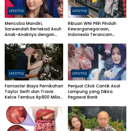
LIFESTYLE
LIFESTYLE
Mencoba Mandiri,
Ribuan WNI Pilih Pindah
Sarwendah Bertekad Asuh
Kewarganegaraan,
Anak-Anaknya dengan
Indonesia Terancam
Baik
Bahaya Brain Drain
LIFESTYLE
LIFESTYLE
Fantastis! Biaya Pernikahan
Penjual Cilok Cantik Asal
Taylor Swift dan Travis
Lampung yang Dikira
Kelce Tembus Rp800 Miliar,
Pegawai Bank
Ini 4 Hal yang Bikin Mahal