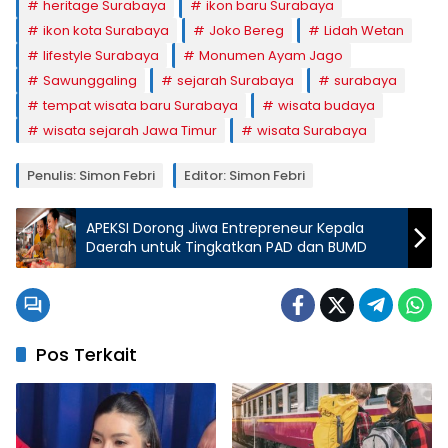
heritage Surabaya
ikon baru Surabaya
ikon kota Surabaya
Joko Bereg
Lidah Wetan
lifestyle Surabaya
Monumen Ayam Jago
Sawunggaling
sejarah Surabaya
surabaya
tempat wisata baru Surabaya
wisata budaya
wisata sejarah Jawa Timur
wisata Surabaya
Penulis: Simon Febri
Editor: Simon Febri
APEKSI Dorong Jiwa Entrepreneur Kepala
Daerah untuk Tingkatkan PAD dan BUMD
Pos Terkait