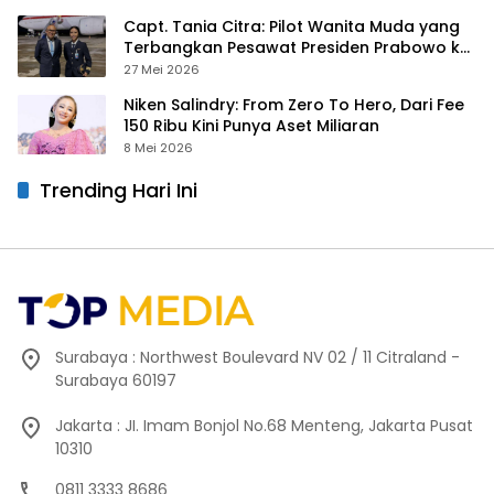
Capt. Tania Citra: Pilot Wanita Muda yang
Terbangkan Pesawat Presiden Prabowo ke
Prancis
27 Mei 2026
Niken Salindry: From Zero To Hero, Dari Fee
150 Ribu Kini Punya Aset Miliaran
8 Mei 2026
Trending Hari Ini
Surabaya : Northwest Boulevard NV 02 / 11 Citraland -
Surabaya 60197
Jakarta : JI. Imam Bonjol No.68 Menteng, Jakarta Pusat
10310
0811 3333 8686