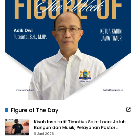
Figure of The Day
Kisah Inspiratif Timotius Saint Loco: Jatuh
Bangun dari Musik, Pelayanan Pastor,
hingga Gurita Bisnis Sambal Babon
8 Juni 2026