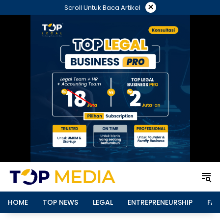
Langsung
×
Scroll Untuk Baca Artikel
ke
konten
HOME
TOP NEWS
LEGAL
ENTREPRENEURSHIP
FAM