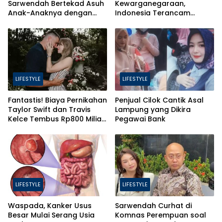
Sarwendah Bertekad Asuh
Kewarganegaraan,
Anak-Anaknya dengan
Indonesia Terancam
Baik
Bahaya Brain Drain
LIFESTYLE
LIFESTYLE
Fantastis! Biaya Pernikahan
Penjual Cilok Cantik Asal
Taylor Swift dan Travis
Lampung yang Dikira
Kelce Tembus Rp800 Miliar,
Pegawai Bank
Ini 4 Hal yang Bikin Mahal
LIFESTYLE
LIFESTYLE
Waspada, Kanker Usus
Sarwendah Curhat di
Besar Mulai Serang Usia
Komnas Perempuan soal