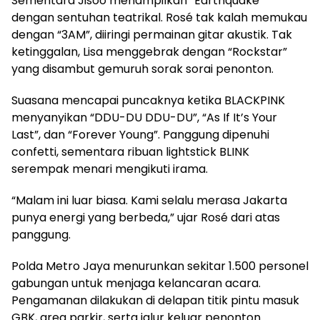
Sementara Jisoo menampilkan “Earthquake”
dengan sentuhan teatrikal. Rosé tak kalah memukau
dengan “3AM”, diiringi permainan gitar akustik. Tak
ketinggalan, Lisa menggebrak dengan “Rockstar”
yang disambut gemuruh sorak sorai penonton.
Suasana mencapai puncaknya ketika BLACKPINK
menyanyikan “DDU-DU DDU-DU”, “As If It’s Your
Last”, dan “Forever Young”. Panggung dipenuhi
confetti, sementara ribuan lightstick BLINK
serempak menari mengikuti irama.
“Malam ini luar biasa. Kami selalu merasa Jakarta
punya energi yang berbeda,” ujar Rosé dari atas
panggung.
Polda Metro Jaya menurunkan sekitar 1.500 personel
gabungan untuk menjaga kelancaran acara.
Pengamanan dilakukan di delapan titik pintu masuk
GBK, area parkir, serta jalur keluar penonton.