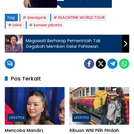
Tag:
blackpink
BLACKPINK WORLD TOUR
blink
konser jakarta
Megawati Berharap Pemerintah Tak
Gegabah Memberi Gelar Pahlawan
Pos Terkait
LIFESTYLE
LIFESTYLE
Mencoba Mandiri,
Ribuan WNI Pilih Pindah