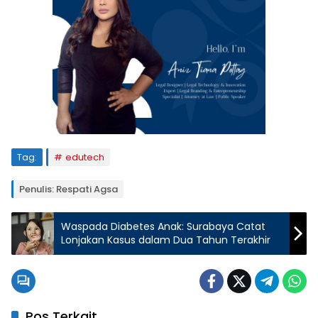
Tag:
edutech
Penulis: Respati Agsa
Waspada Diabetes Anak: Surabaya Catat
Lonjakan Kasus dalam Dua Tahun Terakhir
Pos Terkait