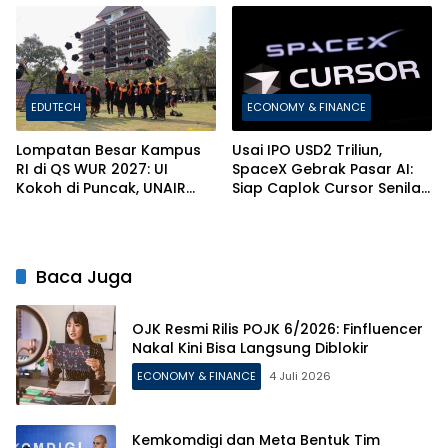
Jatim
EDUTECH
ECONOMY & FINANCE
Lompatan Besar Kampus
Usai IPO USD2 Triliun,
RI di QS WUR 2027: UI
SpaceX Gebrak Pasar AI:
Kokoh di Puncak, UNAIR
Siap Caplok Cursor Senilai
dan ITS Bikin Kejutan!
Rp1.063 Triliun!
Baca Juga
OJK Resmi Rilis POJK 6/2026: Finfluencer
Nakal Kini Bisa Langsung Diblokir
ECONOMY & FINANCE
4 Juli 2026
Kemkomdigi dan Meta Bentuk Tim