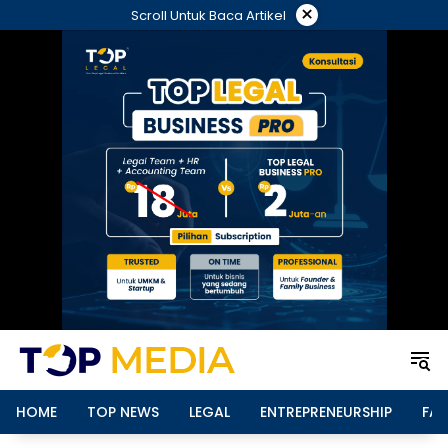
Langsung
×
Scroll Untuk Baca Artikel
ke
konten
HOME
TOP NEWS
LEGAL
ENTREPRENEURSHIP
FAM