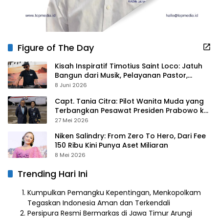
Figure of The Day
Kisah Inspiratif Timotius Saint Loco: Jatuh
Bangun dari Musik, Pelayanan Pastor,
hingga Gurita Bisnis Sambal Babon
8 Juni 2026
Capt. Tania Citra: Pilot Wanita Muda yang
Terbangkan Pesawat Presiden Prabowo ke
Prancis
27 Mei 2026
Niken Salindry: From Zero To Hero, Dari Fee
150 Ribu Kini Punya Aset Miliaran
8 Mei 2026
Trending Hari Ini
Kumpulkan Pemangku Kepentingan, Menkopolkam
Tegaskan Indonesia Aman dan Terkendali
Persipura Resmi Bermarkas di Jawa Timur Arungi