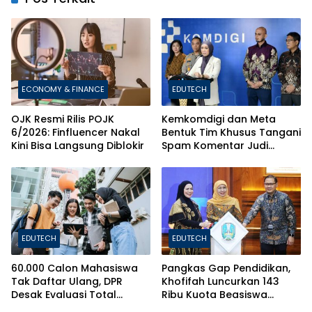
ECONOMY & FINANCE
EDUTECH
OJK Resmi Rilis POJK
Kemkomdigi dan Meta
6/2026: Finfluencer Nakal
Bentuk Tim Khusus Tangani
Kini Bisa Langsung Diblokir
Spam Komentar Judi
Online
EDUTECH
EDUTECH
60.000 Calon Mahasiswa
Pangkas Gap Pendidikan,
Tak Daftar Ulang, DPR
Khofifah Luncurkan 143
Desak Evaluasi Total
Ribu Kuota Beasiswa
Sistem Penerimaan PTN
Pelajar dan Mahasiswa di