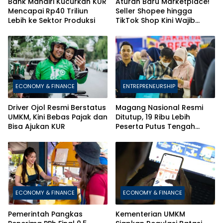
Bank Mandiri Kucurkan KUR
Aturan Baru Marketplace!
Mencapai Rp40 Triliun
Seller Shopee hingga
Lebih ke Sektor Produksi
TikTok Shop Kini Wajib
Daftarkan Karyawan ke
BPJS
ECONOMY & FINANCE
ENTREPRENEURSHIP
Driver Ojol Resmi Berstatus
Magang Nasional Resmi
UMKM, Kini Bebas Pajak dan
Ditutup, 19 Ribu Lebih
Bisa Ajukan KUR
Peserta Putus Tengah
Jalan
ECONOMY & FINANCE
ECONOMY & FINANCE
Pemerintah Pangkas
Kementerian UMKM