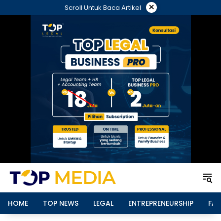
Langsung
×
Scroll Untuk Baca Artikel
ke
konten
HOME
TOP NEWS
LEGAL
ENTREPRENEURSHIP
FAM