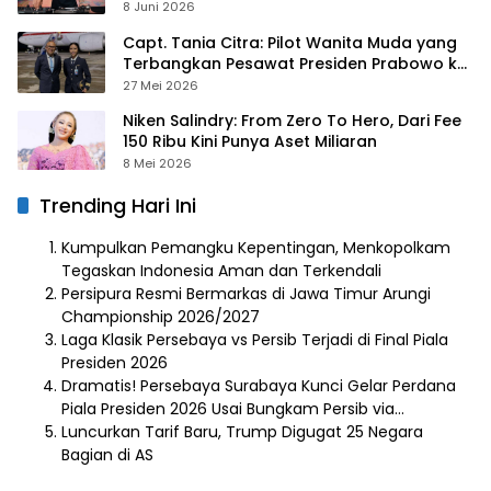
hingga Gurita Bisnis Sambal Babon
8 Juni 2026
Capt. Tania Citra: Pilot Wanita Muda yang
Terbangkan Pesawat Presiden Prabowo ke
Prancis
27 Mei 2026
Niken Salindry: From Zero To Hero, Dari Fee
150 Ribu Kini Punya Aset Miliaran
8 Mei 2026
Trending Hari Ini
Kumpulkan Pemangku Kepentingan, Menkopolkam
Tegaskan Indonesia Aman dan Terkendali
Persipura Resmi Bermarkas di Jawa Timur Arungi
Championship 2026/2027
Laga Klasik Persebaya vs Persib Terjadi di Final Piala
Presiden 2026
Dramatis! Persebaya Surabaya Kunci Gelar Perdana
Piala Presiden 2026 Usai Bungkam Persib via…
Luncurkan Tarif Baru, Trump Digugat 25 Negara
Bagian di AS