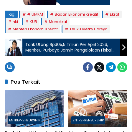
Tag:
# UMKM
Badan Ekonomi Kreatif
Ekraf
hki
KUR
Menekraf
Menteri Ekonomi Kreatif
Teuku Riefky Harsya
Tarik Utang Rp305,5 Triliun Per April 2026,
Menkeu Purbaya Jamin Pengelolaan Fiskal
Tetap Terjaga dan Kredibel
Pos Terkait
ENTREPRENEURSHIP
ENTREPRENEURSHIP