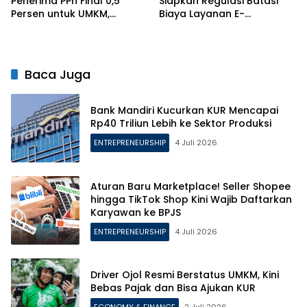
Penerima PPh Final 0,5
Siapkan Regulasi Batasi
Persen untuk UMKM,
Biaya Layanan E-
Berlakukan Aturan Ketat
Commerce
Anti-Pecah Usaha
Baca Juga
Bank Mandiri Kucurkan KUR Mencapai
Rp40 Triliun Lebih ke Sektor Produksi
ENTREPRENEURSHIP
4 Juli 2026
Aturan Baru Marketplace! Seller Shopee
hingga TikTok Shop Kini Wajib Daftarkan
Karyawan ke BPJS
ENTREPRENEURSHIP
4 Juli 2026
Driver Ojol Resmi Berstatus UMKM, Kini
Bebas Pajak dan Bisa Ajukan KUR