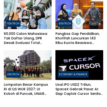
EDUTECH
EDUTECH
60.000 Calon Mahasiswa
Pangkas Gap Pendidikan,
Tak Daftar Ulang, DPR
Khofifah Luncurkan 143
Desak Evaluasi Total
Ribu Kuota Beasiswa
Sistem Penerimaan PTN
Pelajar dan Mahasiswa di
Jatim
EDUTECH
ECONOMY & FINANCE
Lompatan Besar Kampus
Usai IPO USD2 Triliun,
RI di QS WUR 2027: UI
SpaceX Gebrak Pasar AI:
Kokoh di Puncak, UNAIR
Siap Caplok Cursor Senilai
dan ITS Bikin Kejutan!
Rp1.063 Triliun!