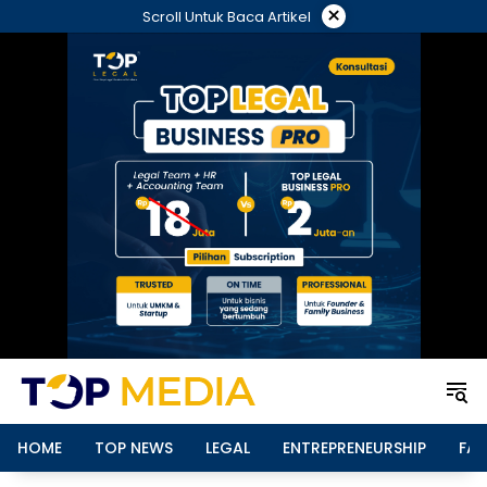
Langsung
×
Scroll Untuk Baca Artikel
ke
konten
HOME
TOP NEWS
LEGAL
ENTREPRENEURSHIP
FAM