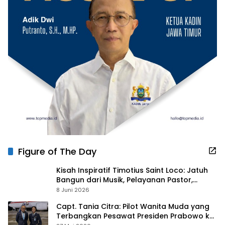
Figure of The Day
Kisah Inspiratif Timotius Saint Loco: Jatuh
Bangun dari Musik, Pelayanan Pastor,
hingga Gurita Bisnis Sambal Babon
8 Juni 2026
Capt. Tania Citra: Pilot Wanita Muda yang
Terbangkan Pesawat Presiden Prabowo ke