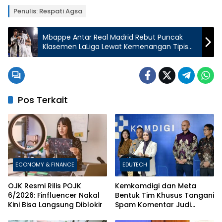
Penulis: Respati Agsa
Mbappe Antar Real Madrid Rebut Puncak
Klasemen LaLiga Lewat Kemenangan Tipis
atas Getafe
Pos Terkait
ECONOMY & FINANCE
EDUTECH
OJK Resmi Rilis POJK
Kemkomdigi dan Meta
6/2026: Finfluencer Nakal
Bentuk Tim Khusus Tangani
Kini Bisa Langsung Diblokir
Spam Komentar Judi
Online