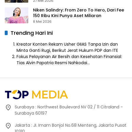
Prancis
27 Mei 2026
Niken Salindry: From Zero To Hero, Dari Fee
150 Ribu Kini Punya Aset Miliaran
8 Mei 2026
Trending Hari Ini
Kreator Konten Rekam Usher GIIAS Tanpa Izin dan
Minta Ganti Rugi, Berikut Jerat Hukum PDP dan ITE
Fokus Pelayanan Air Bersih dan Kesehatan Finansial:
Tias Alvin Papatria Resmi Nahkodai…
Surabaya : Northwest Boulevard NV 02 / 11 Citraland -
Surabaya 60197
Jakarta : JI. Imam Bonjol No.68 Menteng, Jakarta Pusat
10310