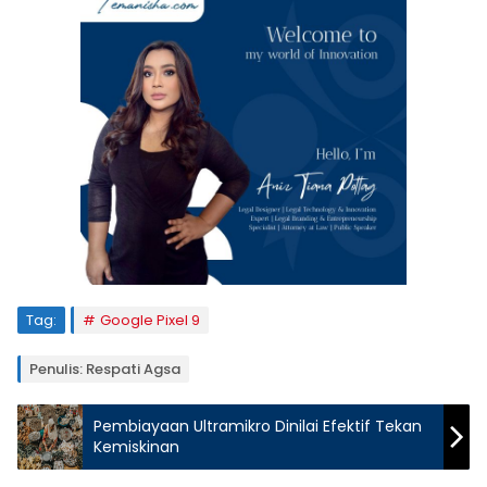
Tag:
Google Pixel 9
Penulis: Respati Agsa
Pembiayaan Ultramikro Dinilai Efektif Tekan
Kemiskinan