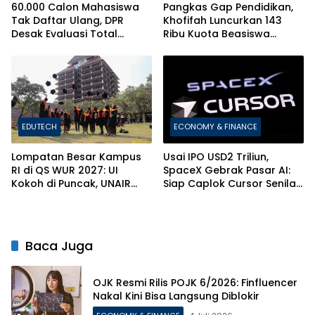
60.000 Calon Mahasiswa
Pangkas Gap Pendidikan,
Tak Daftar Ulang, DPR
Khofifah Luncurkan 143
Desak Evaluasi Total
Ribu Kuota Beasiswa
Sistem Penerimaan PTN
Pelajar dan Mahasiswa di
Jatim
EDUTECH
ECONOMY & FINANCE
Lompatan Besar Kampus
Usai IPO USD2 Triliun,
RI di QS WUR 2027: UI
SpaceX Gebrak Pasar AI:
Kokoh di Puncak, UNAIR
Siap Caplok Cursor Senilai
dan ITS Bikin Kejutan!
Rp1.063 Triliun!
Baca Juga
OJK Resmi Rilis POJK 6/2026: Finfluencer
Nakal Kini Bisa Langsung Diblokir