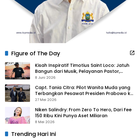
Figure of The Day
Kisah Inspiratif Timotius Saint Loco: Jatuh
Bangun dari Musik, Pelayanan Pastor,
hingga Gurita Bisnis Sambal Babon
8 Juni 2026
Capt. Tania Citra: Pilot Wanita Muda yang
Terbangkan Pesawat Presiden Prabowo ke
Prancis
27 Mei 2026
Niken Salindry: From Zero To Hero, Dari Fee
150 Ribu Kini Punya Aset Miliaran
8 Mei 2026
Trending Hari Ini