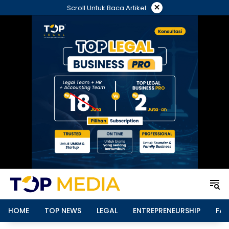
Langsung
×
Scroll Untuk Baca Artikel
ke
konten
HOME
TOP NEWS
LEGAL
ENTREPRENEURSHIP
FAM