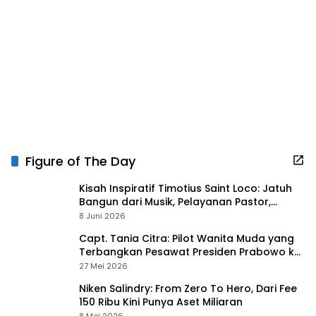
Figure of The Day
Kisah Inspiratif Timotius Saint Loco: Jatuh
Bangun dari Musik, Pelayanan Pastor,
hingga Gurita Bisnis Sambal Babon
8 Juni 2026
Capt. Tania Citra: Pilot Wanita Muda yang
Terbangkan Pesawat Presiden Prabowo ke
Prancis
27 Mei 2026
Niken Salindry: From Zero To Hero, Dari Fee
150 Ribu Kini Punya Aset Miliaran