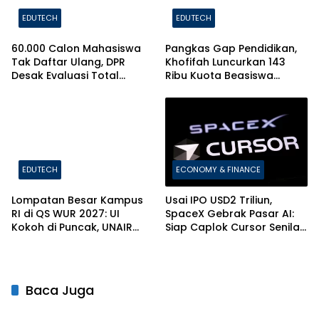
EDUTECH
EDUTECH
60.000 Calon Mahasiswa
Pangkas Gap Pendidikan,
Tak Daftar Ulang, DPR
Khofifah Luncurkan 143
Desak Evaluasi Total
Ribu Kuota Beasiswa
Sistem Penerimaan PTN
Pelajar dan Mahasiswa di
Jatim
EDUTECH
ECONOMY & FINANCE
Lompatan Besar Kampus
Usai IPO USD2 Triliun,
RI di QS WUR 2027: UI
SpaceX Gebrak Pasar AI:
Kokoh di Puncak, UNAIR
Siap Caplok Cursor Senilai
dan ITS Bikin Kejutan!
Rp1.063 Triliun!
Baca Juga