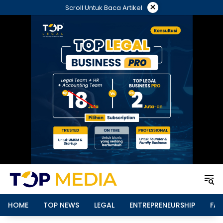
Langsung
×
Scroll Untuk Baca Artikel
ke
konten
HOME
TOP NEWS
LEGAL
ENTREPRENEURSHIP
FAM