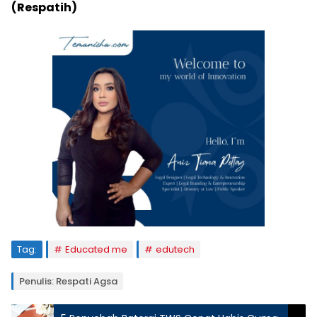
(Respatih)
Tag:
Educated me
edutech
Penulis: Respati Agsa