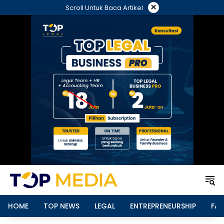
Langsung
×
Scroll Untuk Baca Artikel
ke
konten
HOME
TOP NEWS
LEGAL
ENTREPRENEURSHIP
FAM