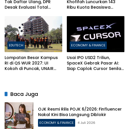
Tak Daftar Ulang, DPR
Khofifah Luncurkan 143
Desak Evaluasi Total
Ribu Kuota Beasiswa
Sistem Penerimaan PTN
Pelajar dan Mahasiswa di
Jatim
EDUTECH
ECONOMY & FINANCE
Lompatan Besar Kampus
Usai IPO USD2 Triliun,
RI di QS WUR 2027: UI
SpaceX Gebrak Pasar AI:
Kokoh di Puncak, UNAIR
Siap Caplok Cursor Senilai
dan ITS Bikin Kejutan!
Rp1.063 Triliun!
Baca Juga
OJK Resmi Rilis POJK 6/2026: Finfluencer
Nakal Kini Bisa Langsung Diblokir
ECONOMY & FINANCE
4 Juli 2026