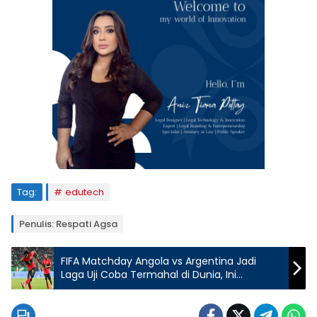
Tag:
edutech
Penulis: Respati Agsa
FIFA Matchday Angola vs Argentina Jadi
Laga Uji Coba Termahal di Dunia, Ini
Penyebabnya