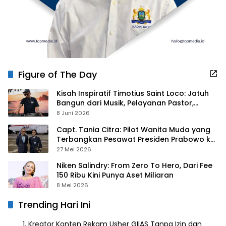
Figure of The Day
Kisah Inspiratif Timotius Saint Loco: Jatuh
Bangun dari Musik, Pelayanan Pastor,
hingga Gurita Bisnis Sambal Babon
8 Juni 2026
Capt. Tania Citra: Pilot Wanita Muda yang
Terbangkan Pesawat Presiden Prabowo ke
Prancis
27 Mei 2026
Niken Salindry: From Zero To Hero, Dari Fee
150 Ribu Kini Punya Aset Miliaran
8 Mei 2026
Trending Hari Ini
Kreator Konten Rekam Usher GIIAS Tanpa Izin dan