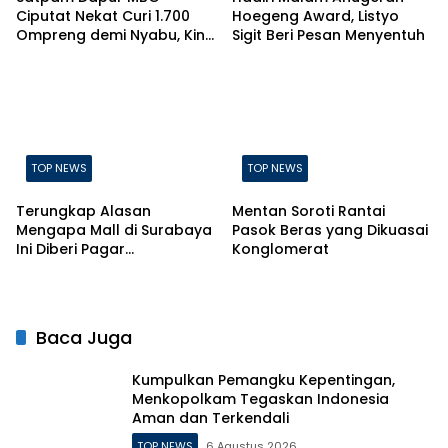
Ciputat Nekat Curi 1.700
Hoegeng Award, Listyo
Ompreng demi Nyabu, Kini
Sigit Beri Pesan Menyentuh
Terancam Pasal Berlapis
TOP NEWS
TOP NEWS
Terungkap Alasan
Mentan Soroti Rantai
Mengapa Mall di Surabaya
Pasok Beras yang Dikuasai
Ini Diberi Pagar
Konglomerat
Pengelolanya
Baca Juga
Kumpulkan Pemangku Kepentingan,
Menkopolkam Tegaskan Indonesia
Aman dan Terkendali
TOP NEWS
6 Agustus 2026