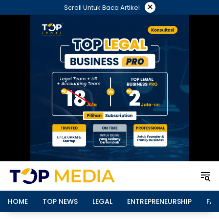
Langsung
×
Scroll Untuk Baca Artikel
ke
konten
HOME
TOP NEWS
LEGAL
ENTREPRENEURSHIP
FAM