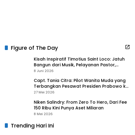
Figure of The Day
Kisah Inspiratif Timotius Saint Loco: Jatuh
Bangun dari Musik, Pelayanan Pastor,
hingga Gurita Bisnis Sambal Babon
8 Juni 2026
Capt. Tania Citra: Pilot Wanita Muda yang
Terbangkan Pesawat Presiden Prabowo ke
Prancis
27 Mei 2026
Niken Salindry: From Zero To Hero, Dari Fee
150 Ribu Kini Punya Aset Miliaran
8 Mei 2026
Trending Hari Ini