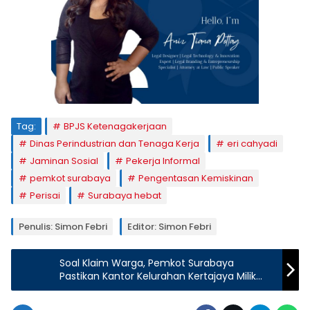
Tag:
BPJS Ketenagakerjaan
Dinas Perindustrian dan Tenaga Kerja
eri cahyadi
Jaminan Sosial
Pekerja Informal
pemkot surabaya
Pengentasan Kemiskinan
Perisai
Surabaya hebat
Penulis: Simon Febri
Editor: Simon Febri
Soal Klaim Warga, Pemkot Surabaya
Pastikan Kantor Kelurahan Kertajaya Milik
Pemerintah