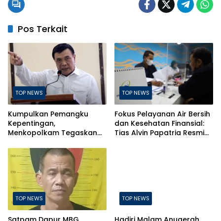
Pos Terkait
TOP NEWS
TOP NEWS
Kumpulkan Pemangku
Fokus Pelayanan Air Bersih
Kepentingan,
dan Kesehatan Finansial:
Menkopolkam Tegaskan
Tias Alvin Papatria Resmi
Indonesia Aman dan
Nahkodai Perumda Air
Terkendali
Minum Surabaya
TOP NEWS
TOP NEWS
Satpam Dapur MBG
Hadiri Malam Anugerah