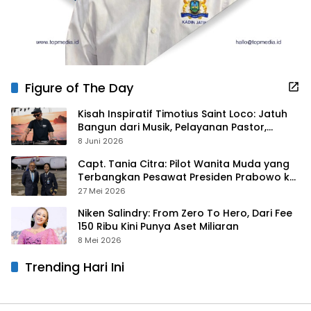
Figure of The Day
Kisah Inspiratif Timotius Saint Loco: Jatuh
Bangun dari Musik, Pelayanan Pastor,
hingga Gurita Bisnis Sambal Babon
8 Juni 2026
Capt. Tania Citra: Pilot Wanita Muda yang
Terbangkan Pesawat Presiden Prabowo ke
Prancis
27 Mei 2026
Niken Salindry: From Zero To Hero, Dari Fee
150 Ribu Kini Punya Aset Miliaran
8 Mei 2026
Trending Hari Ini