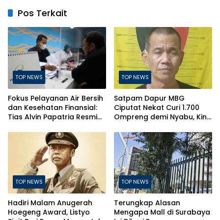
Pos Terkait
TOP NEWS
TOP NEWS
Fokus Pelayanan Air Bersih
Satpam Dapur MBG
dan Kesehatan Finansial:
Ciputat Nekat Curi 1.700
Tias Alvin Papatria Resmi
Ompreng demi Nyabu, Kini
Nahkodai Perumda Air
Terancam Pasal Berlapis
Minum Surabaya
TOP NEWS
TOP NEWS
Hadiri Malam Anugerah
Terungkap Alasan
Hoegeng Award, Listyo
Mengapa Mall di Surabaya