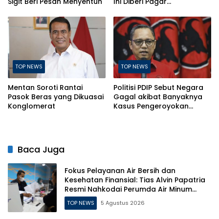
Sigit Beri Pesan Menyentuh
Ini Diberi Pagar
Pengelolanya
TOP NEWS
TOP NEWS
Mentan Soroti Rantai
Politisi PDIP Sebut Negara
Pasok Beras yang Dikuasai
Gagal akibat Banyaknya
Konglomerat
Kasus Pengeroyokan
Berujung Kematian
Baca Juga
Fokus Pelayanan Air Bersih dan
Kesehatan Finansial: Tias Alvin Papatria
Resmi Nahkodai Perumda Air Minum
Surabaya
TOP NEWS
5 Agustus 2026