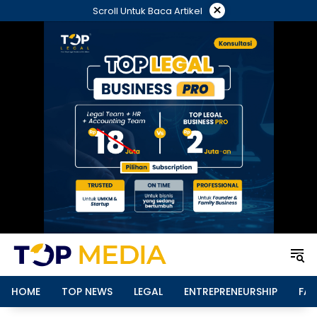
Langsung
×
Scroll Untuk Baca Artikel
ke
konten
HOME
TOP NEWS
LEGAL
ENTREPRENEURSHIP
FAM