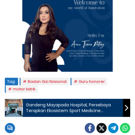
Tag:
Badan Gizi Nasional
Guru honorer
motor listrik
Gandeng Mayapada Hospital, Persebaya
Terapkan Ekosistem Sport Medicine
Terintegrasi Pertama di Indonesia